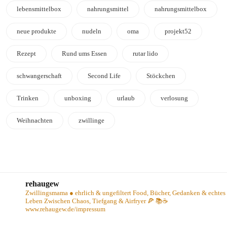
lebensmittelbox
nahrungsmittel
nahrungsmittelbox
neue produkte
nudeln
oma
projekt52
Rezept
Rund ums Essen
rutar lido
schwangerschaft
Second Life
Stöckchen
Trinken
unboxing
urlaub
verlosung
Weihnachten
zwillinge
rehaugew
Zwillingsmama ● ehrlich & ungefiltert
Food, Bücher, Gedanken & echtes
Leben
Zwischen Chaos, Tiefgang & Airfryer 🍕 📚☕️
www.rehaugew.de/impressum