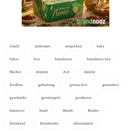
1und1
alzheimer
auspacken
baby
babys
box
brandnooz
brandnooz box
Bücher
demenz
dvd
familie
foodbox
geburtstag
genuss box
genussbox
geschenke
gewinnspiel
goodnooz
hannover
hund
Hunde
Kinder
kleinkind
kleinkinder
lebensmittel