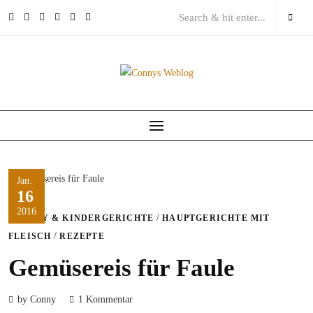
Skip
to
content
Jan.
16
2016
/
BABY & KINDERGERICHTE
HAUPTGERICHTE MIT
/
FLEISCH
REZEPTE
Gemüsereis für Faule
by Conny
1 Kommentar