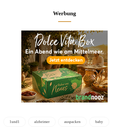
Werbung
1und1
alzheimer
auspacken
baby