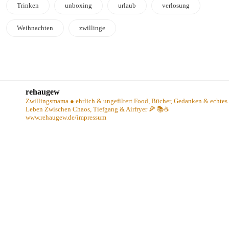
Trinken
unboxing
urlaub
verlosung
Weihnachten
zwillinge
rehaugew
Zwillingsmama ● ehrlich & ungefiltert
Food, Bücher, Gedanken & echtes
Leben
Zwischen Chaos, Tiefgang & Airfryer 🍕 📚☕️
www.rehaugew.de/impressum