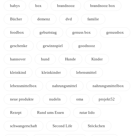
babys
box
brandnooz
brandnooz box
Bücher
demenz
dvd
familie
foodbox
geburtstag
genuss box
genussbox
geschenke
gewinnspiel
goodnooz
hannover
hund
Hunde
Kinder
kleinkind
kleinkinder
lebensmittel
lebensmittelbox
nahrungsmittel
nahrungsmittelbox
neue produkte
nudeln
oma
projekt52
Rezept
Rund ums Essen
rutar lido
schwangerschaft
Second Life
Stöckchen