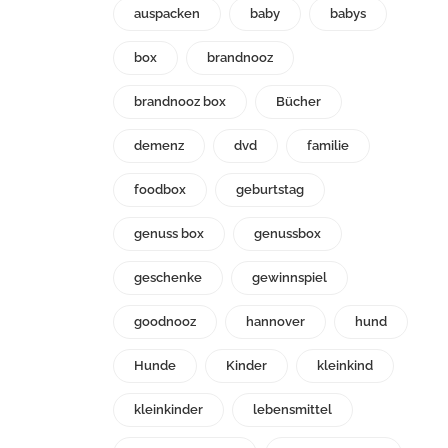
auspacken
baby
babys
box
brandnooz
brandnooz box
Bücher
demenz
dvd
familie
foodbox
geburtstag
genuss box
genussbox
geschenke
gewinnspiel
goodnooz
hannover
hund
Hunde
Kinder
kleinkind
kleinkinder
lebensmittel