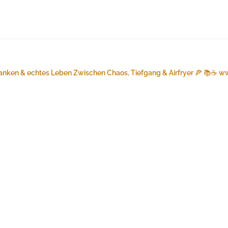
anken & echtes Leben
Zwischen Chaos, Tiefgang & Airfryer 🍕 📚☕️
ww