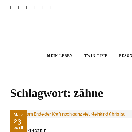
Skip
to
content
MEIN LEBEN
TWIN-TIME
BESO
Schlagwort:
zähne
März
23
2016
KLEINKINDZEIT