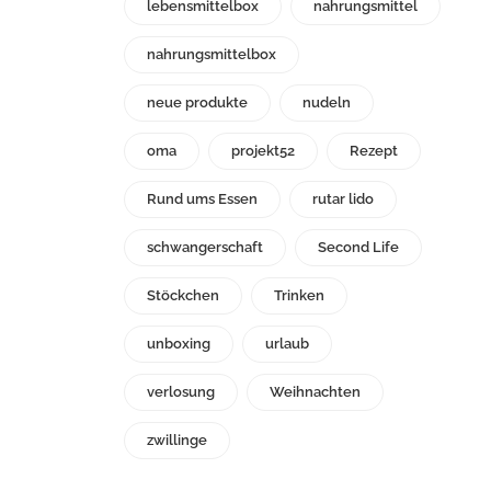
lebensmittelbox
nahrungsmittel
nahrungsmittelbox
neue produkte
nudeln
oma
projekt52
Rezept
Rund ums Essen
rutar lido
schwangerschaft
Second Life
Stöckchen
Trinken
unboxing
urlaub
verlosung
Weihnachten
zwillinge