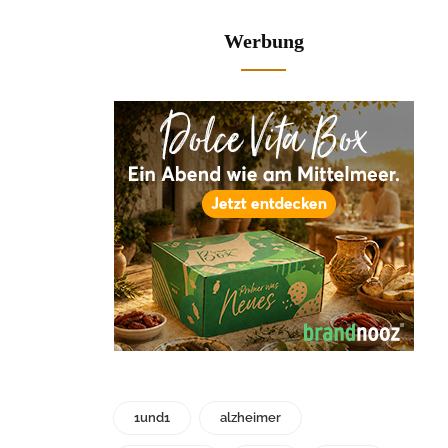
Werbung
1und1
alzheimer