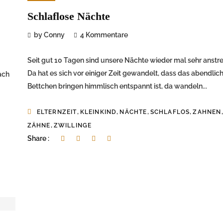
Schlaflose Nächte
by Conny
4 Kommentare
Seit gut 10 Tagen sind unsere Nächte wieder mal sehr anstr
Da hat es sich vor einiger Zeit gewandelt, dass das abendlich
ach
Bettchen bringen himmlisch entspannt ist, da wandeln...
,
,
,
,
,
ELTERNZEIT
KLEINKIND
NÄCHTE
SCHLAFLOS
ZAHNEN
,
ZÄHNE
ZWILLINGE
Share :