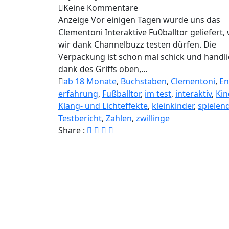
Keine Kommentare
Anzeige Vor einigen Tagen wurde uns das
Clementoni Interaktive Fu0balltor geliefert,
wir dank Channelbuzz testen dürfen. Die
Verpackung ist schon mal schick und handli
dank des Griffs oben,...
ab 18 Monate
,
Buchstaben
,
Clementoni
,
En
erfahrung
,
Fußballtor
,
im test
,
interaktiv
,
Kin
Klang- und Lichteffekte
,
kleinkinder
,
spielen
Testbericht
,
Zahlen
,
zwillinge
Share :