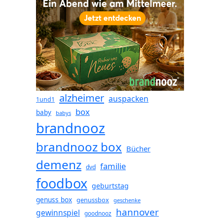
alzheimer
auspacken
1und1
box
baby
babys
brandnooz
brandnooz box
Bücher
demenz
familie
dvd
foodbox
geburtstag
genuss box
genussbox
geschenke
hannover
gewinnspiel
goodnooz