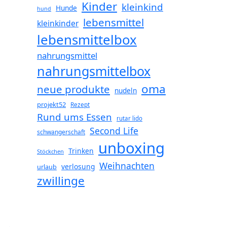
Kinder
kleinkind
Hunde
hund
lebensmittel
kleinkinder
lebensmittelbox
nahrungsmittel
nahrungsmittelbox
oma
neue produkte
nudeln
projekt52
Rezept
Rund ums Essen
rutar lido
Second Life
schwangerschaft
unboxing
Trinken
Stöckchen
Weihnachten
verlosung
urlaub
zwillinge