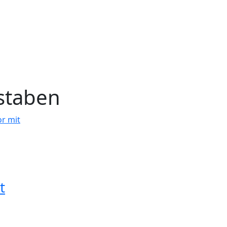
staben
t