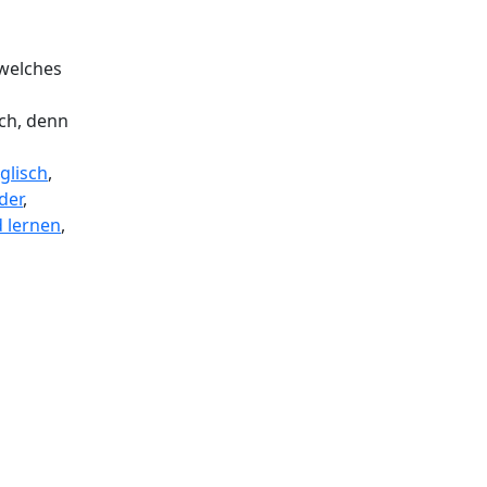
 welches
ch, denn
glisch
,
der
,
d lernen
,