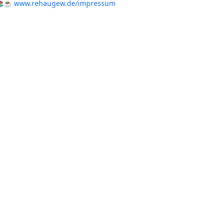
📚☕️
www.rehaugew.de/impressum