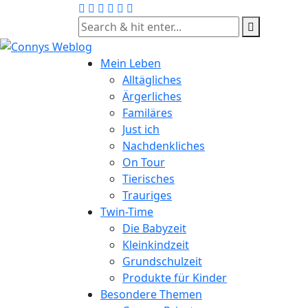
Skip
to
content
Mein Leben
Alltägliches
Ärgerliches
Familäres
Just ich
Nachdenkliches
On Tour
Tierisches
Trauriges
Twin-Time
Die Babyzeit
Kleinkindzeit
Grundschulzeit
Produkte für Kinder
Besondere Themen