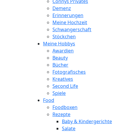
Connys Privates
Demenz
Erinnerungen
Meine Hochzeit
Schwangerschaft
Stöckchen
Meine Hobbys
Awardien
Beauty
Bücher
Fotografisches
Kreatives
Second Life
Spiele
Food
Foodboxen
Rezepte
Baby & Kindergerichte
Salate