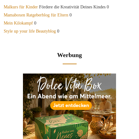
Malkurs für Kinder
Fördere die Kreativität Deines Kindes 0
Mamaboxen Ratgeberblog für Eltern
0
Mein Kilokampf
0
Style up your life Beautyblog
0
Werbung