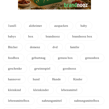
1und1
alzheimer
auspacken
baby
babys
box
brandnooz
brandnooz box
Bücher
demenz
dvd
familie
foodbox
geburtstag
genuss box
genussbox
geschenke
gewinnspiel
goodnooz
hannover
hund
Hunde
Kinder
kleinkind
kleinkinder
lebensmittel
lebensmittelbox
nahrungsmittel
nahrungsmittelbox