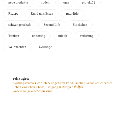
neue produkte
nudeln
oma
projekt52
Rezept
Rund ums Essen
rutar lido
schwangerschaft
Second Life
Stöckchen
Trinken
unboxing
urlaub
verlosung
Weihnachten
zwillinge
rehaugew
Zwillingsmama ● ehrlich & ungefiltert
Food, Bücher, Gedanken & echtes
Leben
Zwischen Chaos, Tiefgang & Airfryer 🍕 📚☕️
www.rehaugew.de/impressum