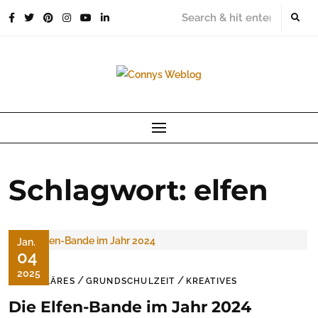
Skip
to
content
Schlagwort:
elfen
Jan.
04
2025
/
/
FAMILÄRES
GRUNDSCHULZEIT
KREATIVES
Die Elfen-Bande im Jahr 2024