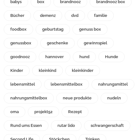
babys
box
brandnooz
brandnooz box
Bücher
demenz
dvd
familie
foodbox
geburtstag
genuss box
genussbox
geschenke
gewinnspiel
goodnooz
hannover
hund
Hunde
Kinder
kleinkind
kleinkinder
lebensmittel
lebensmittelbox
nahrungsmittel
nahrungsmittelbox
neue produkte
nudeln
oma
projekt52
Rezept
Rund ums Essen
rutar lido
schwangerschaft
Second Life
Stöckchen
Trinken