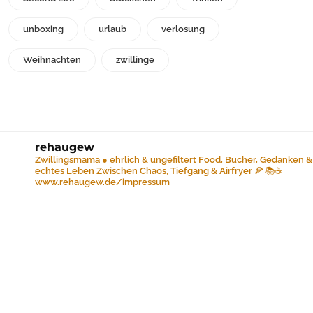
unboxing
urlaub
verlosung
Weihnachten
zwillinge
rehaugew
Zwillingsmama ● ehrlich & ungefiltert
Food, Bücher, Gedanken &
echtes Leben
Zwischen Chaos, Tiefgang & Airfryer 🍕 📚☕️
www.rehaugew.de/impressum