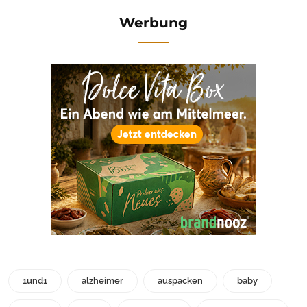
Werbung
1und1
alzheimer
auspacken
baby