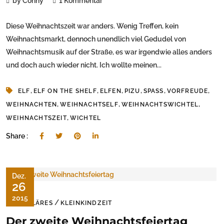
by Conny
1 Kommentar
Diese Weihnachtszeit war anders. Wenig Treffen, kein
Weihnachtsmarkt, dennoch unendlich viel Gedudel von
Weihnachtsmusik auf der Straße, es war irgendwie alles anders
und doch auch wieder nicht. Ich wollte meinen...
,
,
,
,
,
,
ELF
ELF ON THE SHELF
ELFEN
PIZU
SPASS
VORFREUDE
,
,
,
WEIHNACHTEN
WEIHNACHTSELF
WEIHNACHTSWICHTEL
,
WEIHNACHTSZEIT
WICHTEL
Share :
Dez.
26
2015
/
FAMILÄRES
KLEINKINDZEIT
Der zweite Weihnachtsfeiertag