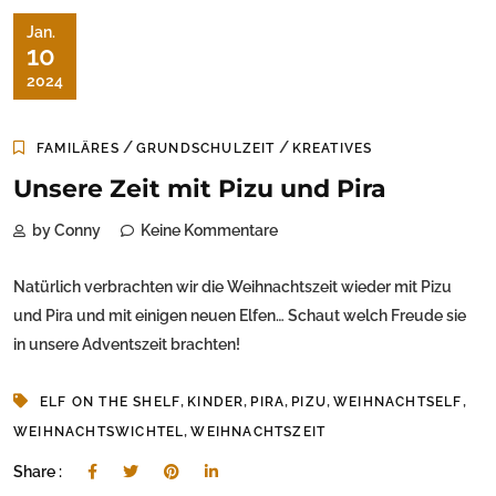
Jan.
10
2024
/
/
FAMILÄRES
GRUNDSCHULZEIT
KREATIVES
Unsere Zeit mit Pizu und Pira
by Conny
Keine Kommentare
Natürlich verbrachten wir die Weihnachtszeit wieder mit Pizu
und Pira und mit einigen neuen Elfen… Schaut welch Freude sie
in unsere Adventszeit brachten!
,
,
,
,
,
ELF ON THE SHELF
KINDER
PIRA
PIZU
WEIHNACHTSELF
,
WEIHNACHTSWICHTEL
WEIHNACHTSZEIT
Share :