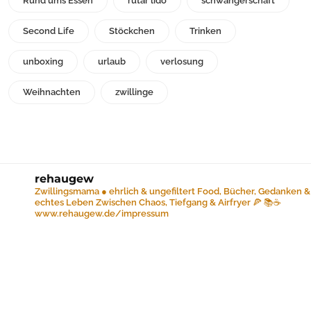
Rund ums Essen
rutar lido
schwangerschaft
Second Life
Stöckchen
Trinken
unboxing
urlaub
verlosung
Weihnachten
zwillinge
rehaugew
Zwillingsmama ● ehrlich & ungefiltert
Food, Bücher, Gedanken &
echtes Leben
Zwischen Chaos, Tiefgang & Airfryer 🍕 📚☕️
www.rehaugew.de/impressum