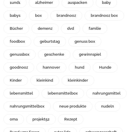
1und1
alzheimer
auspacken
baby
babys
box
brandnooz
brandnooz box
Bücher
demenz
dvd
familie
foodbox
geburtstag
genuss box
genussbox
geschenke
gewinnspiel
goodnooz
hannover
hund
Hunde
Kinder
kleinkind
kleinkinder
lebensmittel
lebensmittelbox
nahrungsmittel
nahrungsmittelbox
neue produkte
nudeln
oma
projekt52
Rezept