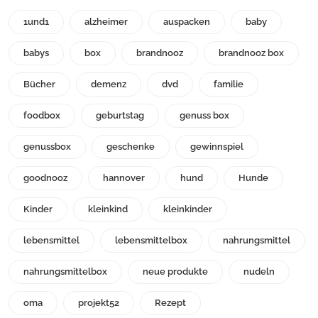
1und1
alzheimer
auspacken
baby
babys
box
brandnooz
brandnooz box
Bücher
demenz
dvd
familie
foodbox
geburtstag
genuss box
genussbox
geschenke
gewinnspiel
goodnooz
hannover
hund
Hunde
Kinder
kleinkind
kleinkinder
lebensmittel
lebensmittelbox
nahrungsmittel
nahrungsmittelbox
neue produkte
nudeln
oma
projekt52
Rezept