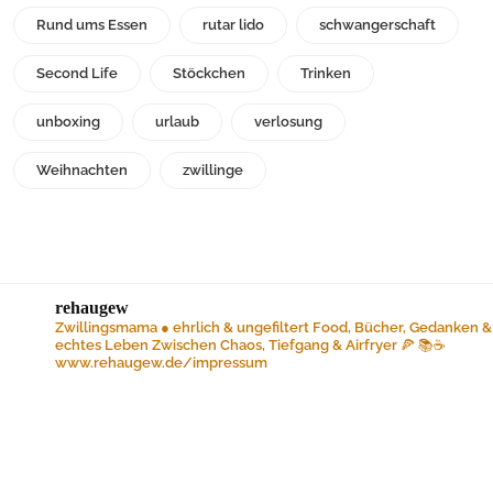
Rund ums Essen
rutar lido
schwangerschaft
Second Life
Stöckchen
Trinken
unboxing
urlaub
verlosung
Weihnachten
zwillinge
rehaugew
Zwillingsmama ● ehrlich & ungefiltert
Food, Bücher, Gedanken &
echtes Leben
Zwischen Chaos, Tiefgang & Airfryer 🍕 📚☕️
www.rehaugew.de/impressum