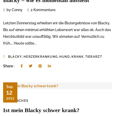
Blacky – wie es momentan aussieht
by Conny
2 Kommentare
Letzten Donnerstag erhielten wir die Blutergebnisse von Blacky.
Bis auf einen minimal erhöhten Leberwert war alles ok. Auch das
Herzblutbild war unauffällig. Wir atmeten auf. Vermutlich zu
früh…. Heute sollte...
,
,
,
,
BLACKY
HERZERKRANKUNG
HUND
KRANK
TIERARZT
Share :
Sep.
12
2011
TIERISCHES
Ist mein Blacky schwer krank?