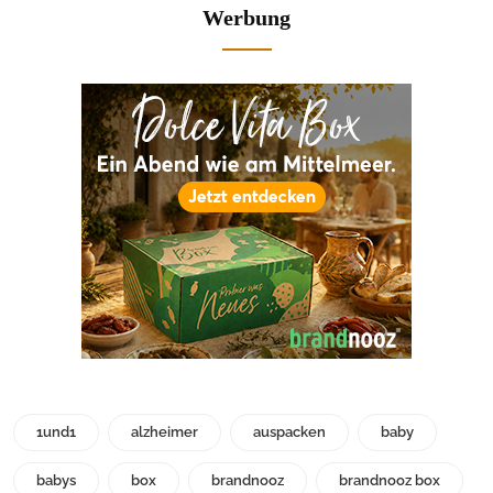
Werbung
1und1
alzheimer
auspacken
baby
babys
box
brandnooz
brandnooz box