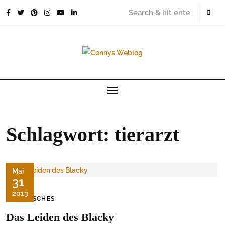
Skip
to
content
Schlagwort:
tierarzt
Mai
31
2013
TIERISCHES
Das Leiden des Blacky