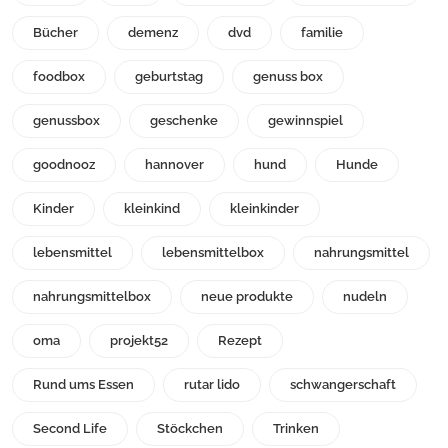
Bücher
demenz
dvd
familie
foodbox
geburtstag
genuss box
genussbox
geschenke
gewinnspiel
goodnooz
hannover
hund
Hunde
Kinder
kleinkind
kleinkinder
lebensmittel
lebensmittelbox
nahrungsmittel
nahrungsmittelbox
neue produkte
nudeln
oma
projekt52
Rezept
Rund ums Essen
rutar lido
schwangerschaft
Second Life
Stöckchen
Trinken