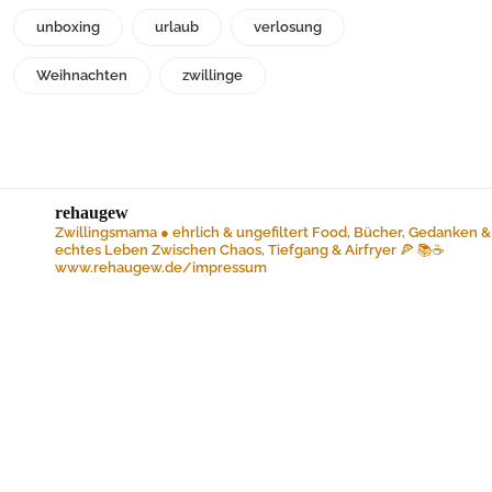
unboxing
urlaub
verlosung
Weihnachten
zwillinge
rehaugew
Zwillingsmama ● ehrlich & ungefiltert
Food, Bücher, Gedanken &
echtes Leben
Zwischen Chaos, Tiefgang & Airfryer 🍕 📚☕️
www.rehaugew.de/impressum