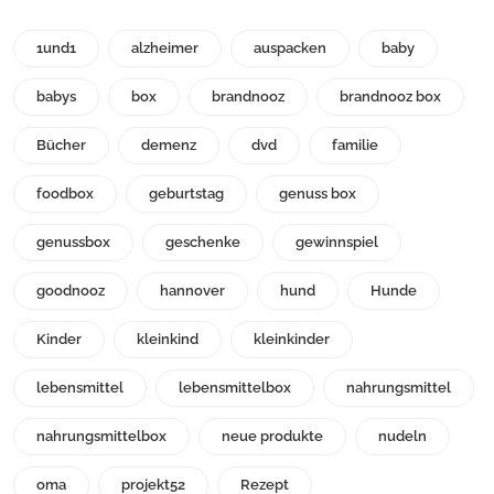
1und1
alzheimer
auspacken
baby
babys
box
brandnooz
brandnooz box
Bücher
demenz
dvd
familie
foodbox
geburtstag
genuss box
genussbox
geschenke
gewinnspiel
goodnooz
hannover
hund
Hunde
Kinder
kleinkind
kleinkinder
lebensmittel
lebensmittelbox
nahrungsmittel
nahrungsmittelbox
neue produkte
nudeln
oma
projekt52
Rezept