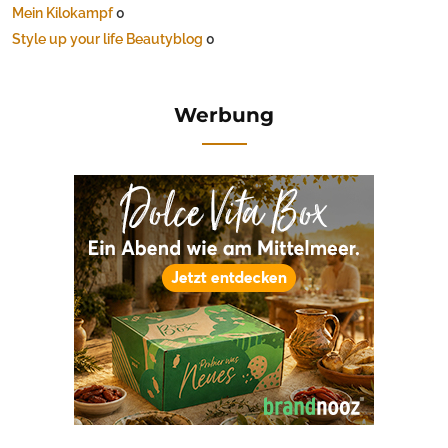
Mein Kilokampf
0
Style up your life Beautyblog
0
Werbung