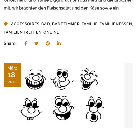
Onkel Herbi und Tante Biggi brachten das Mett und die Brötchen
mit, wir brachten den Fleischsalat und den Käse sowie ein...
,
,
,
,
,
ACCESSOIRES
BAD
BADEZIMMER
FAMILIE
FAMILIENESSEN
,
FAMILIENTREFFEN
ONLINE
Share :
März
18
2011