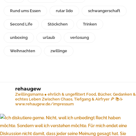
Rund ums Essen
rutar lido
schwangerschaft
Second Life
Stöckchen
Trinken
unboxing
urlaub
verlosung
Weihnachten
zwillinge
rehaugew
Zwillingsmama ● ehrlich & ungefiltert
Food, Bücher, Gedanken &
echtes Leben
Zwischen Chaos, Tiefgang & Airfryer 🍕 📚☕️
www.rehaugew.de/impressum