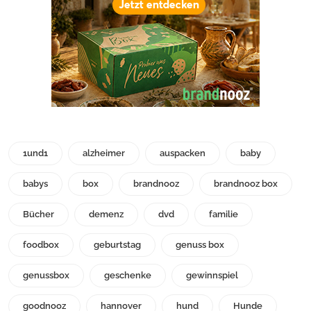
1und1
alzheimer
auspacken
baby
babys
box
brandnooz
brandnooz box
Bücher
demenz
dvd
familie
foodbox
geburtstag
genuss box
genussbox
geschenke
gewinnspiel
goodnooz
hannover
hund
Hunde