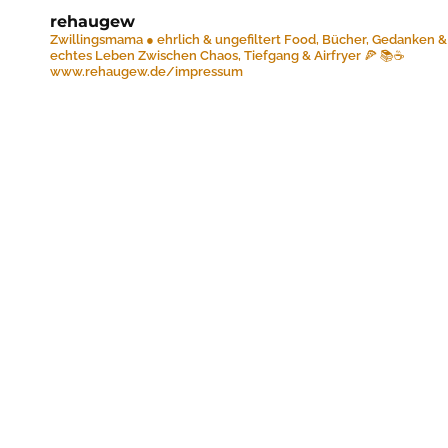
rehaugew
Zwillingsmama ● ehrlich & ungefiltert
Food, Bücher, Gedanken &
echtes Leben
Zwischen Chaos, Tiefgang & Airfryer 🍕 📚☕️
www.rehaugew.de/impressum