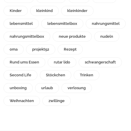
Kinder
kleinkind
kleinkinder
lebensmittel
lebensmittelbox
nahrungsmittel
nahrungsmittelbox
neue produkte
nudeln
oma
projekt52
Rezept
Rund ums Essen
rutar lido
schwangerschaft
Second Life
Stöckchen
Trinken
unboxing
urlaub
verlosung
Weihnachten
zwillinge