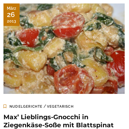
März
26
2013
/
NUDELGERICHTE
VEGETARISCH
Max’ Lieblings-Gnocchi in
Ziegenkäse-Soße mit Blattspinat