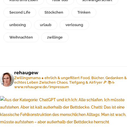
Second Life
Stöckchen
Trinken
unboxing
urlaub
verlosung
Weihnachten
zwillinge
rehaugew
Zwillingsmama ● ehrlich & ungefiltert
Food, Bücher, Gedanken &
echtes Leben
Zwischen Chaos, Tiefgang & Airfryer 🍕 📚☕️
www.rehaugew.de/impressum