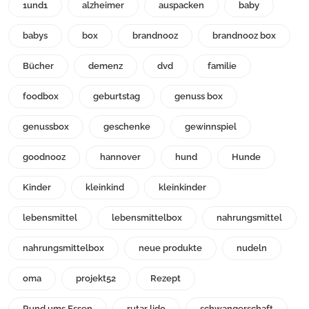
1und1
alzheimer
auspacken
baby
babys
box
brandnooz
brandnooz box
Bücher
demenz
dvd
familie
foodbox
geburtstag
genuss box
genussbox
geschenke
gewinnspiel
goodnooz
hannover
hund
Hunde
Kinder
kleinkind
kleinkinder
lebensmittel
lebensmittelbox
nahrungsmittel
nahrungsmittelbox
neue produkte
nudeln
oma
projekt52
Rezept
Rund ums Essen
rutar lido
schwangerschaft