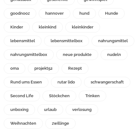
goodnooz
hannover
hund
Hunde
Kinder
kleinkind
kleinkinder
lebensmittel
lebensmittelbox
nahrungsmittel
nahrungsmittelbox
neue produkte
nudeln
oma
projekt52
Rezept
Rund ums Essen
rutar lido
schwangerschaft
Second Life
Stöckchen
Trinken
unboxing
urlaub
verlosung
Weihnachten
zwillinge