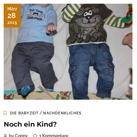
März
28
2015
/
DIE BABYZEIT
NACHDENKLICHES
Noch ein Kind?
by Conny
3 Kommentare