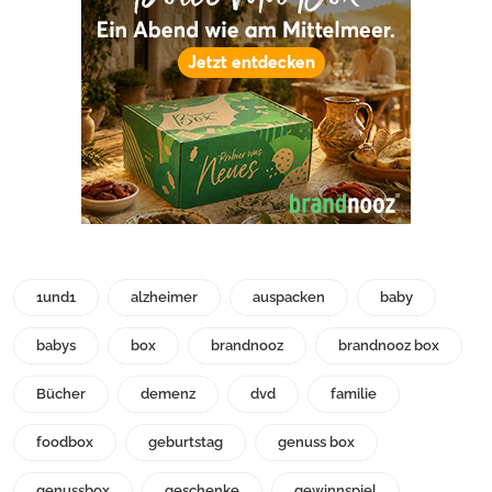
1und1
alzheimer
auspacken
baby
babys
box
brandnooz
brandnooz box
Bücher
demenz
dvd
familie
foodbox
geburtstag
genuss box
genussbox
geschenke
gewinnspiel