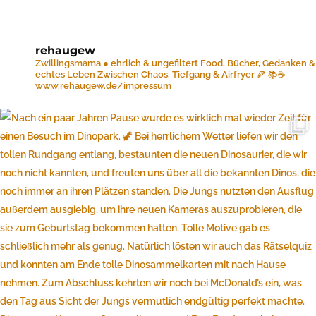
rehaugew
Zwillingsmama ● ehrlich & ungefiltert
Food, Bücher, Gedanken &
echtes Leben
Zwischen Chaos, Tiefgang & Airfryer 🍕 📚☕️
www.rehaugew.de/impressum