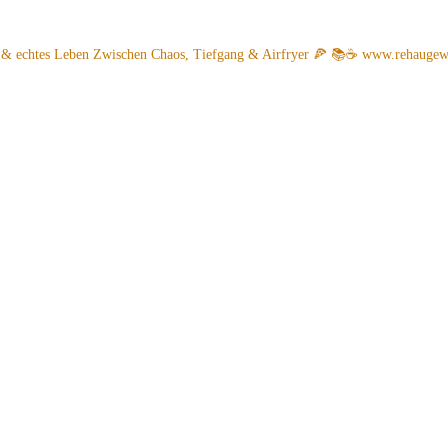
 & echtes Leben
Zwischen Chaos, Tiefgang & Airfryer 🍕 📚☕️
www.rehaugew.