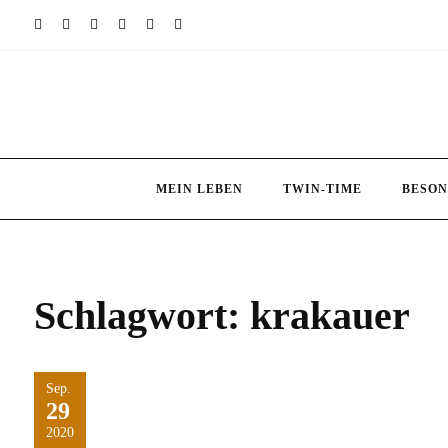
Skip
to
content
MEIN LEBEN
TWIN-TIME
BESON
Schlagwort:
krakauer
Sep.
29
2020