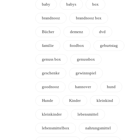
baby
babys
box
brandnooz
brandnooz box
Bücher
demenz
dvd
familie
foodbox
geburtstag
genuss box
genussbox
geschenke
gewinnspiel
goodnooz
hannover
hund
Hunde
Kinder
kleinkind
kleinkinder
lebensmittel
lebensmittelbox
nahrungsmittel