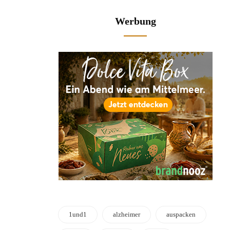
Werbung
1und1
alzheimer
auspacken