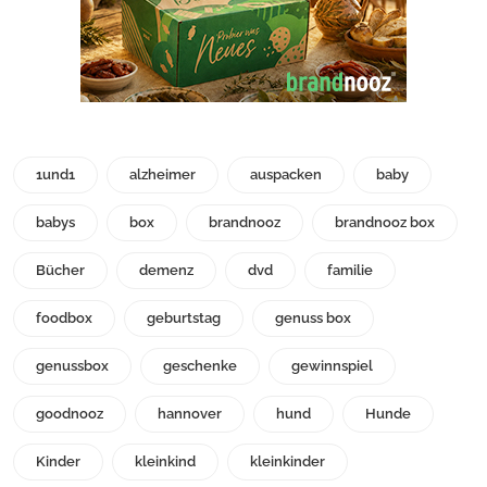
1und1
alzheimer
auspacken
baby
babys
box
brandnooz
brandnooz box
Bücher
demenz
dvd
familie
foodbox
geburtstag
genuss box
genussbox
geschenke
gewinnspiel
goodnooz
hannover
hund
Hunde
Kinder
kleinkind
kleinkinder