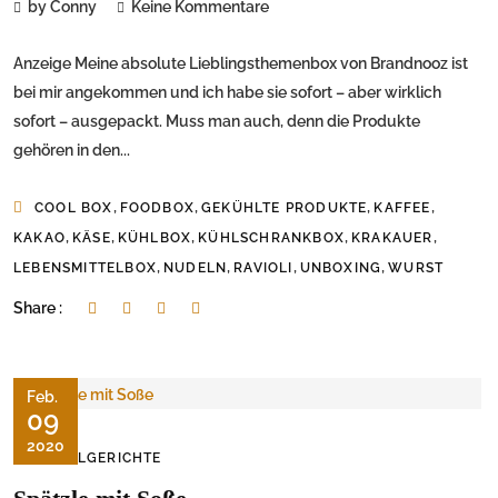
by Conny
Keine Kommentare
Anzeige Meine absolute Lieblingsthemenbox von Brandnooz ist
bei mir angekommen und ich habe sie sofort – aber wirklich
sofort – ausgepackt. Muss man auch, denn die Produkte
gehören in den...
,
,
,
,
COOL BOX
FOODBOX
GEKÜHLTE PRODUKTE
KAFFEE
,
,
,
,
,
KAKAO
KÄSE
KÜHLBOX
KÜHLSCHRANKBOX
KRAKAUER
,
,
,
,
LEBENSMITTELBOX
NUDELN
RAVIOLI
UNBOXING
WURST
Share :
Feb.
09
2020
NUDELGERICHTE