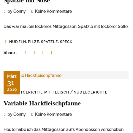
Spätzle mit Soße
by Conny
Keine Kommentare
Das war mal ein leckeres Mittagessen. Spätzle mit leckerer Soße.
,
,
,
NUDELN
PILZE
SPÄTZLE
SPECK
Share :
März
31
2019
/
HAUPTGERICHTE MIT FLEISCH
NUDELGERICHTE
Variable Hackfleischpfanne
by Conny
Keine Kommentare
Heute habe ich das Mittagessen aufs Abendessen verschoben.