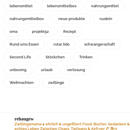
lebensmittel
lebensmittelbox
nahrungsmittel
nahrungsmittelbox
neue produkte
nudeln
oma
projekt52
Rezept
Rund ums Essen
rutar lido
schwangerschaft
Second Life
Stöckchen
Trinken
unboxing
urlaub
verlosung
Weihnachten
zwillinge
rehaugew
Zwillingsmama ● ehrlich & ungefiltert
Food, Bücher, Gedanken &
echtes Leben
Zwischen Chaos, Tiefgang & Airfryer 🍕 📚☕️