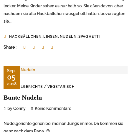
lecker. Meine Kinder sahen es nur halb so. Sie aßen davon, aber
nachdem sie alle Hackbällchen rausgeholt hatten, bevorzugten
sie...
,
,
,
HACKBÄLLCHEN
LINSEN
NUDELN
SPAGHETTI
Share :
Sep.
05
2018
/
NUDELGERICHTE
VEGETARISCH
Bunte Nudeln
by Conny
Keine Kommentare
Nudelgerichte gehen bei meinen Jungs immer. Da kommen sie
ganz nach dem Papa. 😉