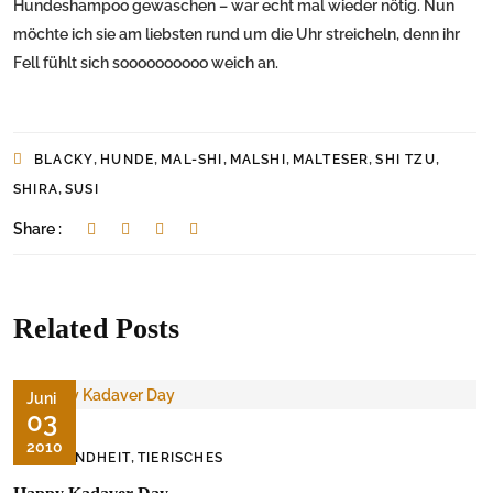
Hundeshampoo gewaschen – war echt mal wieder nötig. Nun
möchte ich sie am liebsten rund um die Uhr streicheln, denn ihr
Fell fühlt sich soooooooooo weich an.
,
,
,
,
,
,
BLACKY
HUNDE
MAL-SHI
MALSHI
MALTESER
SHI TZU
,
SHIRA
SUSI
Share :
Related Posts
Juni
03
2010
,
GESUNDHEIT
TIERISCHES