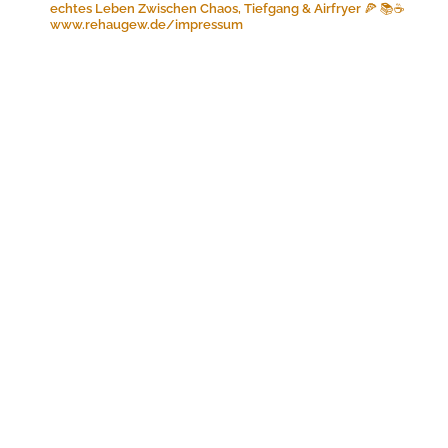
echtes Leben
Zwischen Chaos, Tiefgang & Airfryer 🍕 📚☕️
www.rehaugew.de/impressum