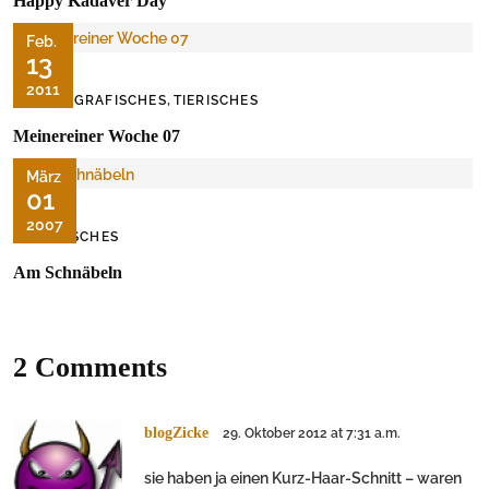
Happy Kadaver Day
Feb.
13
2011
,
FOTOGRAFISCHES
TIERISCHES
Meinereiner Woche 07
März
01
2007
TIERISCHES
Am Schnäbeln
2 Comments
blogZicke
29. Oktober 2012 at 7:31 a.m.
sie haben ja einen Kurz-Haar-Schnitt – waren