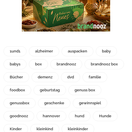
1und1
alzheimer
auspacken
baby
babys
box
brandnooz
brandnooz box
Bücher
demenz
dvd
familie
foodbox
geburtstag
genuss box
genussbox
geschenke
gewinnspiel
goodnooz
hannover
hund
Hunde
Kinder
kleinkind
kleinkinder