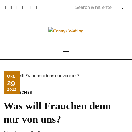
Skip
to
content
Okt.
29
2012
TIERISCHES
Was will Frauchen denn
nur von uns?