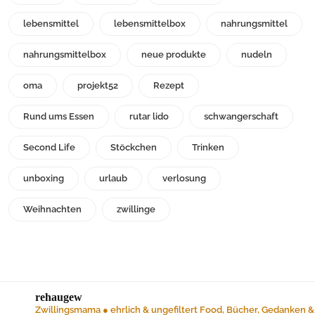
lebensmittel
lebensmittelbox
nahrungsmittel
nahrungsmittelbox
neue produkte
nudeln
oma
projekt52
Rezept
Rund ums Essen
rutar lido
schwangerschaft
Second Life
Stöckchen
Trinken
unboxing
urlaub
verlosung
Weihnachten
zwillinge
rehaugew
Zwillingsmama ● ehrlich & ungefiltert
Food, Bücher, Gedanken &