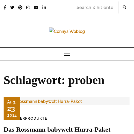
Skip
to
content
Schlagwort:
proben
Aug.
23
2014
KINDERPRODUKTE
Das Rossmann babywelt Hurra-Paket