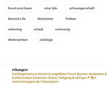
Rund ums Essen
rutar lido
schwangerschaft
Second Life
Stöckchen
Trinken
unboxing
urlaub
verlosung
Weihnachten
zwillinge
rehaugew
Zwillingsmama ● ehrlich & ungefiltert
Food, Bücher, Gedanken &
echtes Leben
Zwischen Chaos, Tiefgang & Airfryer 🍕 📚☕️
www.rehaugew.de/impressum