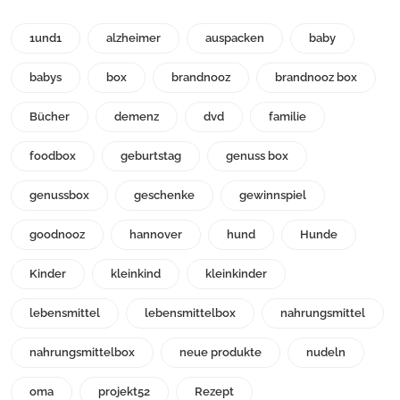
1und1
alzheimer
auspacken
baby
babys
box
brandnooz
brandnooz box
Bücher
demenz
dvd
familie
foodbox
geburtstag
genuss box
genussbox
geschenke
gewinnspiel
goodnooz
hannover
hund
Hunde
Kinder
kleinkind
kleinkinder
lebensmittel
lebensmittelbox
nahrungsmittel
nahrungsmittelbox
neue produkte
nudeln
oma
projekt52
Rezept