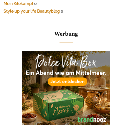
Mein Kilokampf
0
Style up your life Beautyblog
0
Werbung