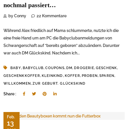
nochmal passiert…
by Conny
22 Kommentare
Während Alex friedlich auf Mama schlummerte, nutzte ich die
eine freie Hand um am PC die Babyclubanmeldungen von
Schwangerschaft auf “bereits geboren” abzuändern. Darunter
war auch DM Glückskind. Nachdem ich...
,
,
,
,
,
,
BABY
BABYCLUB
COUPONS
DM
DROGERIE
GESCHENK
,
,
,
,
,
GESCHENKKOFFER
KLEINKIND
KOFFER
PROBEN
SPAREN
,
WILLKOMMEN
ZUR GEBURT. GLÜCKSKIND
Share :
Feb.
13