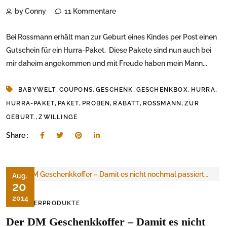
by Conny
11 Kommentare
Bei Rossmann erhält man zur Geburt eines Kindes per Post einen
Gutschein für ein Hurra-Paket. Diese Pakete sind nun auch bei
mir daheim angekommen und mit Freude haben mein Mann...
,
,
,
,
,
BABYWELT
COUPONS
GESCHENK
GESCHENKBOX
HURRA
,
,
,
,
,
HURRA-PAKET
PAKET
PROBEN
RABATT
ROSSMANN
ZUR
,
GEBURT.
ZWILLINGE
Share :
Aug.
20
2014
KINDERPRODUKTE
Der DM Geschenkkoffer – Damit es nicht