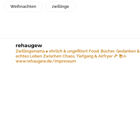
Weihnachten
zwillinge
rehaugew
Zwillingsmama ● ehrlich & ungefiltert
Food, Bücher, Gedanken &
echtes Leben
Zwischen Chaos, Tiefgang & Airfryer 🍕 📚☕️
www.rehaugew.de/impressum