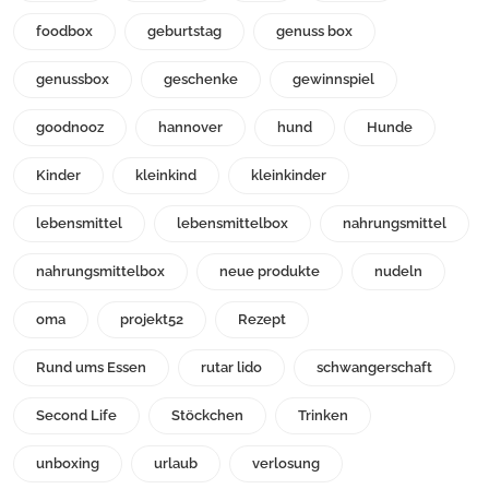
foodbox
geburtstag
genuss box
genussbox
geschenke
gewinnspiel
goodnooz
hannover
hund
Hunde
Kinder
kleinkind
kleinkinder
lebensmittel
lebensmittelbox
nahrungsmittel
nahrungsmittelbox
neue produkte
nudeln
oma
projekt52
Rezept
Rund ums Essen
rutar lido
schwangerschaft
Second Life
Stöckchen
Trinken
unboxing
urlaub
verlosung