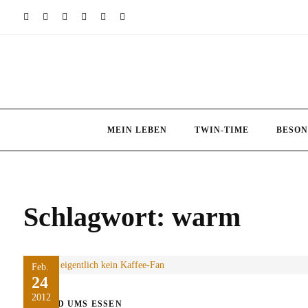
Skip
to
content
MEIN LEBEN
TWIN-TIME
BESON
Schlagwort:
warm
Feb.
24
2012
RUND UMS ESSEN