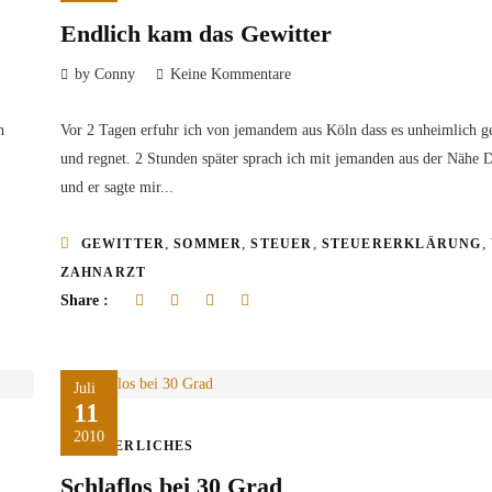
Endlich kam das Gewitter
by Conny
Keine Kommentare
h
Vor 2 Tagen erfuhr ich von jemandem aus Köln dass es unheimlich ge
und regnet. 2 Stunden später sprach ich mit jemanden aus der Nähe
und er sagte mir...
,
,
,
,
GEWITTER
SOMMER
STEUER
STEUERERKLÄRUNG
ZAHNARZT
Share :
Juli
11
2010
ÄRGERLICHES
Schlaflos bei 30 Grad