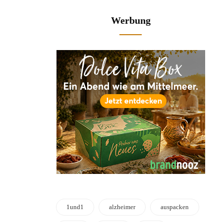
Werbung
1und1
alzheimer
auspacken