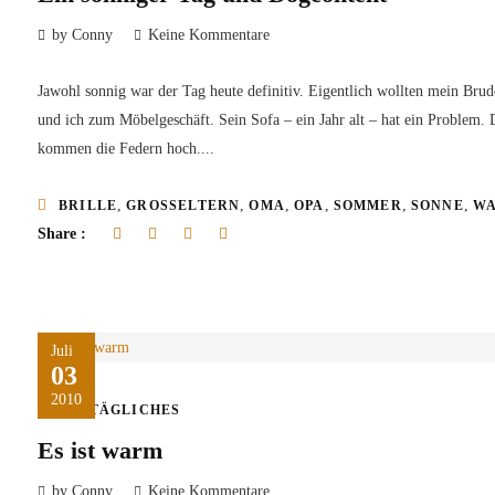
by Conny
Keine Kommentare
Jawohl sonnig war der Tag heute definitiv. Eigentlich wollten mein Brud
und ich zum Möbelgeschäft. Sein Sofa – ein Jahr alt – hat ein Problem. 
kommen die Federn hoch....
,
,
,
,
,
,
BRILLE
GROSSELTERN
OMA
OPA
SOMMER
SONNE
W
Share :
Juli
03
2010
ALLTÄGLICHES
Es ist warm
by Conny
Keine Kommentare