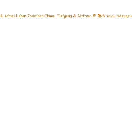
 & echtes Leben
Zwischen Chaos, Tiefgang & Airfryer 🍕 📚☕️
www.rehaugew.