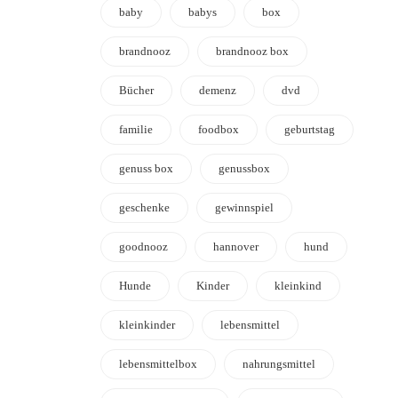
baby
babys
box
brandnooz
brandnooz box
Bücher
demenz
dvd
familie
foodbox
geburtstag
genuss box
genussbox
geschenke
gewinnspiel
goodnooz
hannover
hund
Hunde
Kinder
kleinkind
kleinkinder
lebensmittel
lebensmittelbox
nahrungsmittel