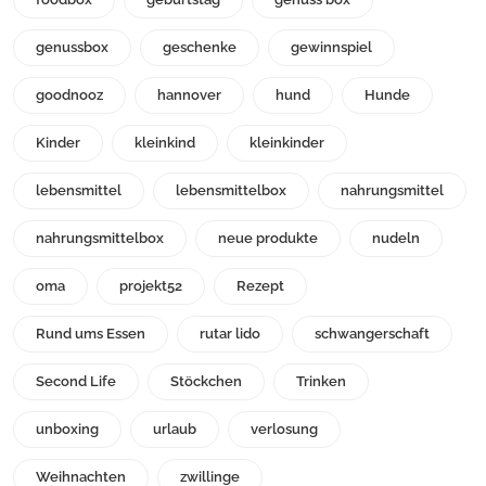
genussbox
geschenke
gewinnspiel
goodnooz
hannover
hund
Hunde
Kinder
kleinkind
kleinkinder
lebensmittel
lebensmittelbox
nahrungsmittel
nahrungsmittelbox
neue produkte
nudeln
oma
projekt52
Rezept
Rund ums Essen
rutar lido
schwangerschaft
Second Life
Stöckchen
Trinken
unboxing
urlaub
verlosung
Weihnachten
zwillinge