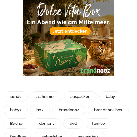
1und1
alzheimer
auspacken
baby
babys
box
brandnooz
brandnooz box
Bücher
demenz
dvd
familie
foodbox
geburtstag
genuss box