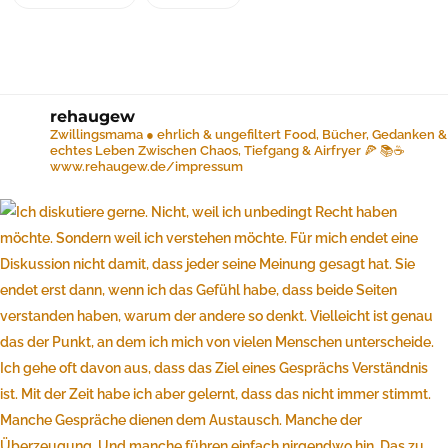
rehaugew
Zwillingsmama ● ehrlich & ungefiltert
Food, Bücher, Gedanken &
echtes Leben
Zwischen Chaos, Tiefgang & Airfryer 🍕 📚☕️
www.rehaugew.de/impressum