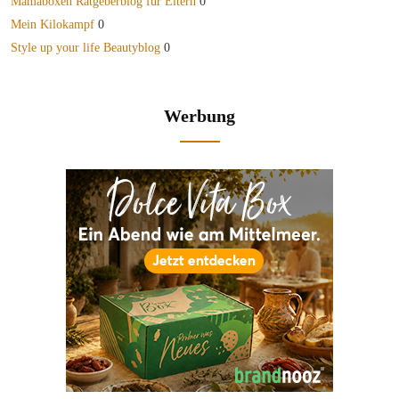
Mamaboxen Ratgeberblog für Eltern
0
Mein Kilokampf
0
Style up your life Beautyblog
0
Werbung