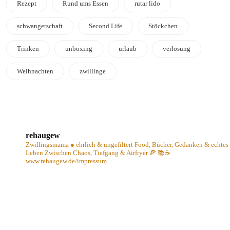
Rezept
Rund ums Essen
rutar lido
schwangerschaft
Second Life
Stöckchen
Trinken
unboxing
urlaub
verlosung
Weihnachten
zwillinge
rehaugew
Zwillingsmama ● ehrlich & ungefiltert
Food, Bücher, Gedanken & echtes
Leben
Zwischen Chaos, Tiefgang & Airfryer 🍕 📚☕️
www.rehaugew.de/impressum