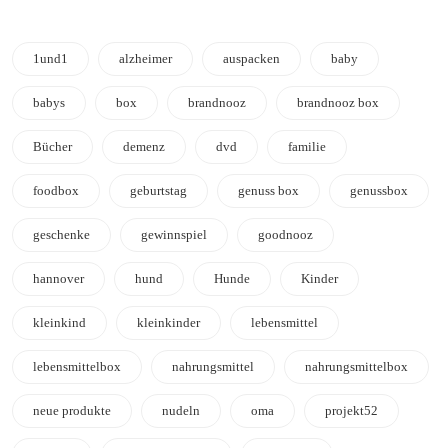
1und1
alzheimer
auspacken
baby
babys
box
brandnooz
brandnooz box
Bücher
demenz
dvd
familie
foodbox
geburtstag
genuss box
genussbox
geschenke
gewinnspiel
goodnooz
hannover
hund
Hunde
Kinder
kleinkind
kleinkinder
lebensmittel
lebensmittelbox
nahrungsmittel
nahrungsmittelbox
neue produkte
nudeln
oma
projekt52