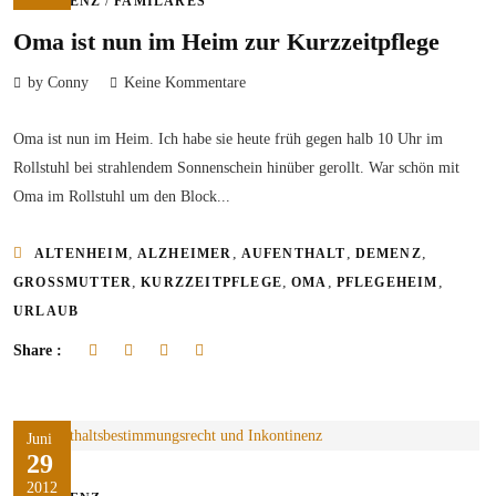
/
DEMENZ
FAMILÄRES
Oma ist nun im Heim zur Kurzzeitpflege
by Conny
Keine Kommentare
Oma ist nun im Heim. Ich habe sie heute früh gegen halb 10 Uhr im
Rollstuhl bei strahlendem Sonnenschein hinüber gerollt. War schön mit
Oma im Rollstuhl um den Block...
,
,
,
,
ALTENHEIM
ALZHEIMER
AUFENTHALT
DEMENZ
,
,
,
,
GROSSMUTTER
KURZZEITPFLEGE
OMA
PFLEGEHEIM
URLAUB
Share :
Juni
29
2012