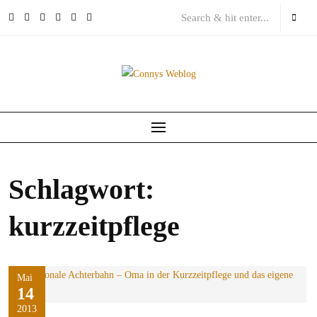
Skip
to
content
Schlagwort:
kurzzeitpflege
Mai
14
2013