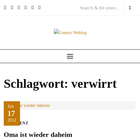
Skip
to
content
Schlagwort:
verwirrt
Juli
17
2012
DEMENZ
Oma ist wieder daheim