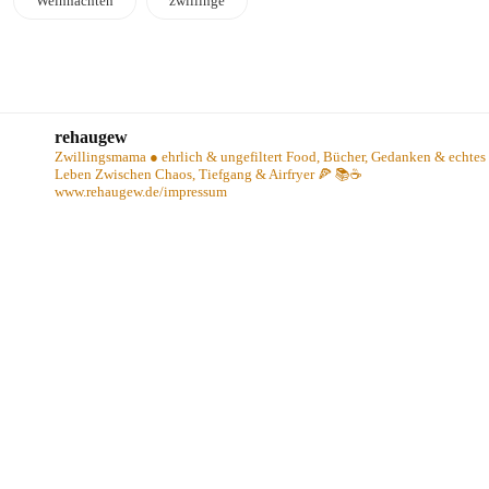
Weihnachten
zwillinge
rehaugew
Zwillingsmama ● ehrlich & ungefiltert
Food, Bücher, Gedanken & echtes
Leben
Zwischen Chaos, Tiefgang & Airfryer 🍕 📚☕️
www.rehaugew.de/impressum