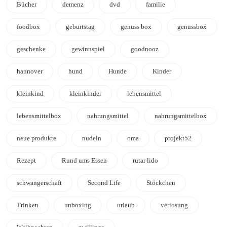
Bücher
demenz
dvd
familie
foodbox
geburtstag
genuss box
genussbox
geschenke
gewinnspiel
goodnooz
hannover
hund
Hunde
Kinder
kleinkind
kleinkinder
lebensmittel
lebensmittelbox
nahrungsmittel
nahrungsmittelbox
neue produkte
nudeln
oma
projekt52
Rezept
Rund ums Essen
rutar lido
schwangerschaft
Second Life
Stöckchen
Trinken
unboxing
urlaub
verlosung