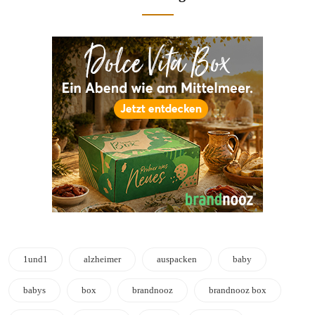
1und1
alzheimer
auspacken
baby
babys
box
brandnooz
brandnooz box