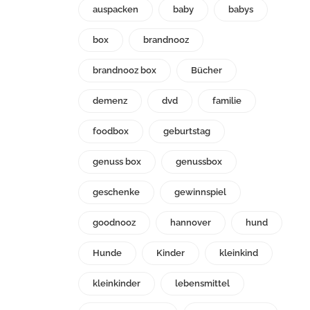
auspacken
baby
babys
box
brandnooz
brandnooz box
Bücher
demenz
dvd
familie
foodbox
geburtstag
genuss box
genussbox
geschenke
gewinnspiel
goodnooz
hannover
hund
Hunde
Kinder
kleinkind
kleinkinder
lebensmittel