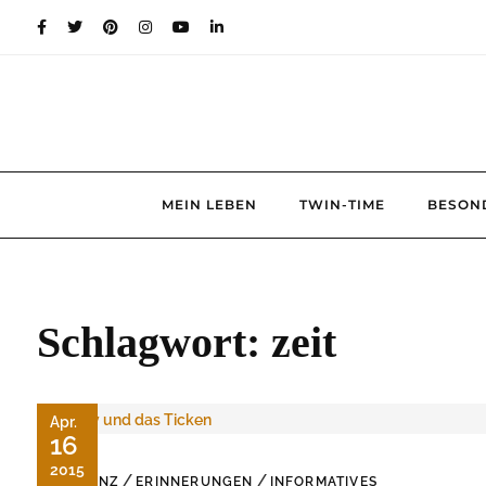
Skip
to
content
MEIN LEBEN
TWIN-TIME
BESON
Schlagwort:
zeit
Apr.
16
2015
/
/
DEMENZ
ERINNERUNGEN
INFORMATIVES