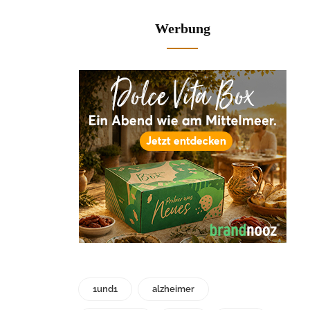
Werbung
1und1
alzheimer