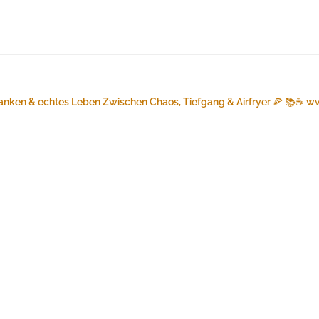
anken & echtes Leben
Zwischen Chaos, Tiefgang & Airfryer 🍕 📚☕️
ww