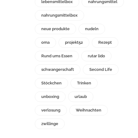
lebensmittelbox
nahrungsmittel
nahrungsmittelbox
neue produkte
nudeln
oma
projekt52
Rezept
Rund ums Essen
rutar lido
schwangerschaft
Second Life
Stöckchen
Trinken
unboxing
urlaub
verlosung
Weihnachten
zwillinge