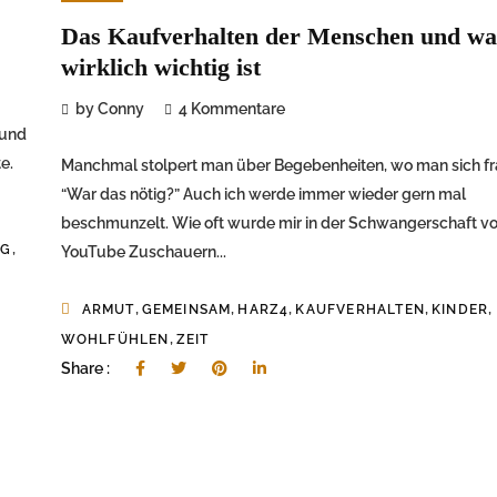
Das Kaufverhalten der Menschen und wa
wirklich wichtig ist
by Conny
4 Kommentare
 und
e.
Manchmal stolpert man über Begebenheiten, wo man sich fr
“War das nötig?” Auch ich werde immer wieder gern mal
beschmunzelt. Wie oft wurde mir in der Schwangerschaft v
,
IG
YouTube Zuschauern...
,
,
,
,
,
ARMUT
GEMEINSAM
HARZ4
KAUFVERHALTEN
KINDER
,
WOHLFÜHLEN
ZEIT
Share :