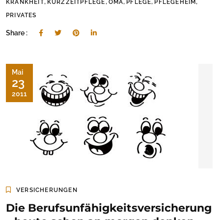
,
,
,
,
,
KRANKHEIT
KURZZEITPFLEGE
OMA
PFLEGE
PFLEGEHEIM
PRIVATES
Share :
Mai
23
2011
VERSICHERUNGEN
Die Berufsunfähigkeitsversicherung