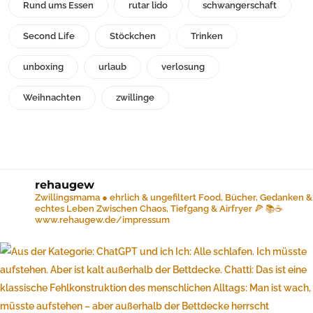
Rund ums Essen
rutar lido
schwangerschaft
Second Life
Stöckchen
Trinken
unboxing
urlaub
verlosung
Weihnachten
zwillinge
rehaugew
Zwillingsmama ● ehrlich & ungefiltert
Food, Bücher, Gedanken &
echtes Leben
Zwischen Chaos, Tiefgang & Airfryer 🍕 📚☕️
www.rehaugew.de/impressum