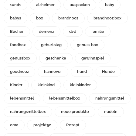
1und1
alzheimer
auspacken
baby
babys
box
brandnooz
brandnooz box
Bücher
demenz
dvd
familie
foodbox
geburtstag
genuss box
genussbox
geschenke
gewinnspiel
goodnooz
hannover
hund
Hunde
Kinder
kleinkind
kleinkinder
lebensmittel
lebensmittelbox
nahrungsmittel
nahrungsmittelbox
neue produkte
nudeln
oma
projekt52
Rezept