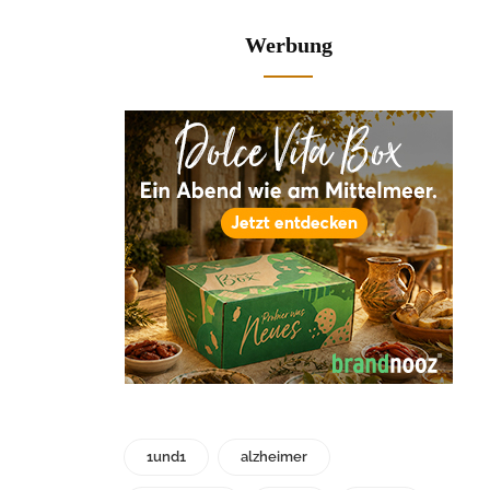
Werbung
1und1
alzheimer