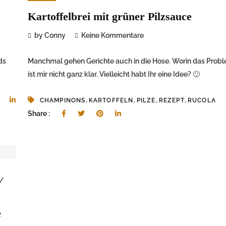
Kartoffelbrei mit grüner Pilzsauce
by Conny
Keine Kommentare
ds
Manchmal gehen Gerichte auch in die Hose. Worin das Probl
ist mir nicht ganz klar. Vielleicht habt Ihr eine Idee? 🙂
,
,
,
,
CHAMPINONS
KARTOFFELN
PILZE
REZEPT
RUCOLA
Share :
/
e