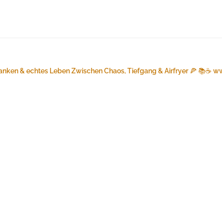
anken & echtes Leben
Zwischen Chaos, Tiefgang & Airfryer 🍕 📚☕️
ww