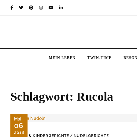
Skip
to
content
MEIN LEBEN
TWIN-TIME
BESO
Schlagwort:
Rucola
Mai
06
2018
/
BABY & KINDERGERICHTE
NUDELGERICHTE