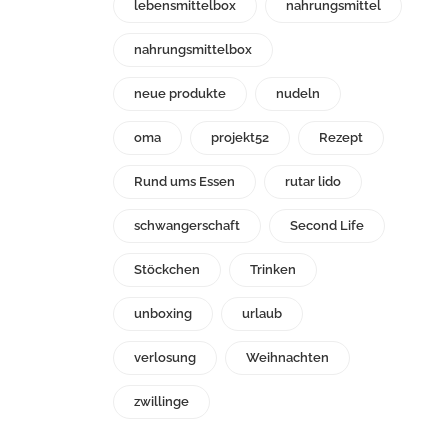
lebensmittelbox
nahrungsmittel
nahrungsmittelbox
neue produkte
nudeln
oma
projekt52
Rezept
Rund ums Essen
rutar lido
schwangerschaft
Second Life
Stöckchen
Trinken
unboxing
urlaub
verlosung
Weihnachten
zwillinge