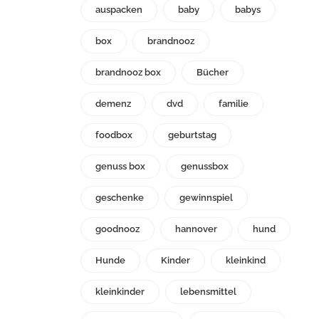
auspacken
baby
babys
box
brandnooz
brandnooz box
Bücher
demenz
dvd
familie
foodbox
geburtstag
genuss box
genussbox
geschenke
gewinnspiel
goodnooz
hannover
hund
Hunde
Kinder
kleinkind
kleinkinder
lebensmittel