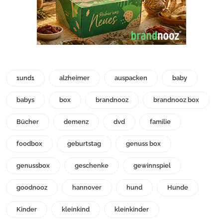
1und1
alzheimer
auspacken
baby
babys
box
brandnooz
brandnooz box
Bücher
demenz
dvd
familie
foodbox
geburtstag
genuss box
genussbox
geschenke
gewinnspiel
goodnooz
hannover
hund
Hunde
Kinder
kleinkind
kleinkinder