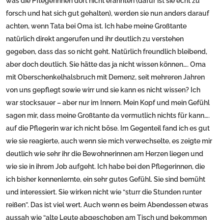
was die Pflegerinnen dort nicht erahnten (dafür ist sie echt zu
forsch und hat sich gut gehalten), werden sie nun anders darauf
achten, wenn Tata bei Oma ist. Ich habe meine Großtante
natürlich direkt angerufen und ihr deutlich zu verstehen
gegeben, dass das so nicht geht. Natürlich freundlich bleibend,
aber doch deutlich. Sie hätte das ja nicht wissen können…. Oma
mit Oberschenkelhalsbruch mit Demenz, seit mehreren Jahren
von uns gepflegt sowie wirr und sie kann es nicht wissen? Ich
war stocksauer – aber nur im Innern. Mein Kopf und mein Gefühl
sagen mir, dass meine Großtante da vermutlich nichts für kann….
auf die Pflegerin war ich nicht böse. Im Gegenteil fand ich es gut
wie sie reagierte, auch wenn sie mich verwechselte, es zeigte mir
deutlich wie sehr ihr die Bewohnerinnen am Herzen liegen und
wie sie in ihrem Job aufgeht. Ich habe bei den Pflegerinnen, die
ich bisher kennenlernte, ein sehr gutes Gefühl. Sie sind bemüht
und interessiert. Sie wirken nicht wie “sturr die Stunden runter
reißen”. Das ist viel wert. Auch wenn es beim Abendessen etwas
aussah wie “alte Leute abgeschoben am Tisch und bekommen