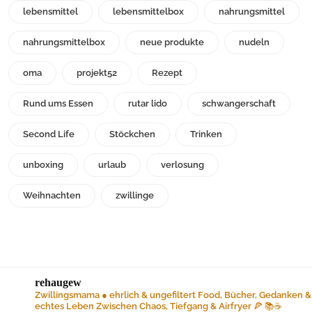
lebensmittel
lebensmittelbox
nahrungsmittel
nahrungsmittelbox
neue produkte
nudeln
oma
projekt52
Rezept
Rund ums Essen
rutar lido
schwangerschaft
Second Life
Stöckchen
Trinken
unboxing
urlaub
verlosung
Weihnachten
zwillinge
rehaugew
Zwillingsmama ● ehrlich & ungefiltert
Food, Bücher, Gedanken &
echtes Leben
Zwischen Chaos, Tiefgang & Airfryer 🍕 📚☕️