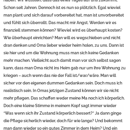
haben. Wir wussten, dass das eines Tages auf uns zukommt.
Schon seit Jahren. Dennoch ist es nun so plötzlich. Egal wieviel
man plant und sich darauf vorbereitet hat, man ist unvorbereitet
und fühlt sich überrollt. Das macht mir Angst. Werden wir es
finanziell stemmen können? Wieviel wird es überhaupt kosten?
Wie überhaupt einrichten? Man will es wegschieben und nicht
dran denken und Oma lieber wieder heim holen, zu uns. Dann ist
sie hier und um die Wohnung muss man sich keine Gedanken
mehr machen. Vielleicht auch damit man vor sich selbst sagen
kann, dass man Oma nicht ins Heim gab nur um ihre Wohnung zu
kriegen – auch wenn das nie der Fall ist/war/wäre. Man will
sicher vor den eigenen dummen Gedanken sein. Doch muss ich
realistisch sein. In Omas jetzigen Zustand können wir sie nicht
mehr pflegen. Das schaffen weder meine Ma noch ich körperlich.
Doch eine kleine Stimme in meinem Kopf sagt immer wieder
“Was wenn sich ihr Zustand körperlich bessert?” Ja dann ginge
die Pflege sicherlich wieder, doch für wie lange? Und bekommt
man dann wieder so ein gutes Zimmer in dem Heim? Und ein