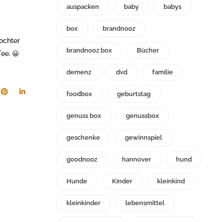
auspacken
baby
babys
box
brandnooz
Tochter
brandnooz box
Bücher
ee. 😀
demenz
dvd
familie
foodbox
geburtstag
genuss box
genussbox
geschenke
gewinnspiel
goodnooz
hannover
hund
Hunde
Kinder
kleinkind
kleinkinder
lebensmittel