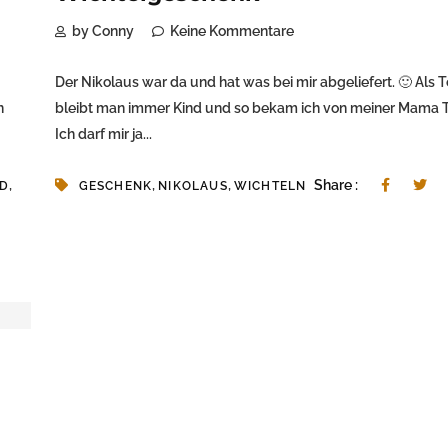
by Conny
Keine Kommentare
Der Nikolaus war da und hat was bei mir abgeliefert. 🙂 Als 
n
bleibt man immer Kind und so bekam ich von meiner Mama T
Ich darf mir ja...
,
,
,
Share :
ND
GESCHENK
NIKOLAUS
WICHTELN