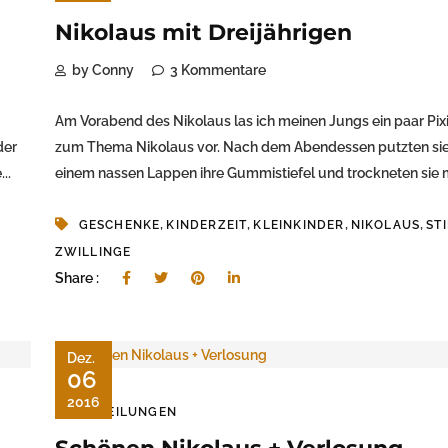
Nikolaus mit Dreijährigen
by Conny
3 Kommentare
Am Vorabend des Nikolaus las ich meinen Jungs ein paar Pi
der
zum Thema Nikolaus vor. Nach dem Abendessen putzten sie
..
einem nassen Lappen ihre Gummistiefel und trockneten sie mi
,
,
,
,
GESCHENKE
KINDERZEIT
KLEINKINDER
NIKOLAUS
ST
ZWILLINGE
Share :
Dez.
06
2016
MITTEILUNGEN