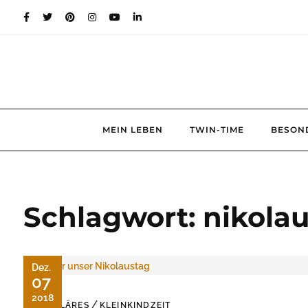
Skip
to
content
MEIN LEBEN
TWIN-TIME
BESON
Schlagwort:
nikola
Dez.
07
2018
/
FAMILÄRES
KLEINKINDZEIT