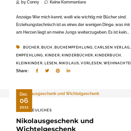
by Conny
Keine Kommentare
Anzeige Wer mich kennt, weiß wie wichtig mir Bücher sind.
Erziehungstechnisch ist es eines der wenigen Dinge, was mir 
am Herzen liegt an meine Jungs weiterzugeben. Es ist kein...
,
,
,
,
BÜCHER
BUCH
BUCHEMPFEHLUNG
CARLSEN VERLAG
,
,
,
,
EMPFEHLUNG
KINDER
KINDERBÜCHER
KINDERBUCH
,
,
,
,
KLEINKINDER
LESEN
NIKOLAUS
VORLESEN
WEIHNACHTE
Share :
Dez.
06
2011
ERFREULICHES
Nikolausgeschenk und
Wichtelgeschenk