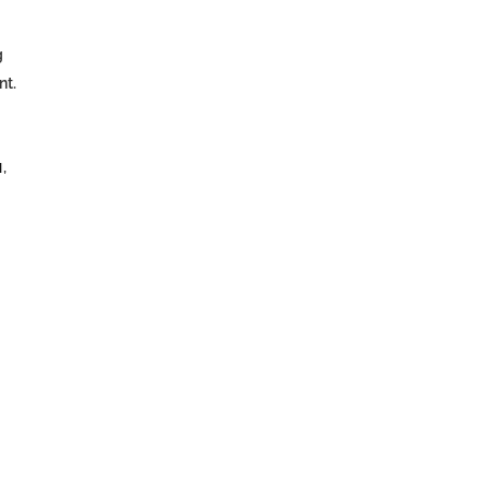
g
nt.
,
N