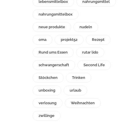
lebensmittelbox
nahrungsmittel
nahrungsmittelbox
neue produkte
nudeln
oma
projekt52
Rezept
Rund ums Essen
rutar lido
schwangerschaft
Second Life
Stöckchen
Trinken
unboxing
urlaub
verlosung
Weihnachten
zwillinge