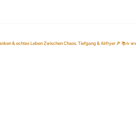
anken & echtes Leben
Zwischen Chaos, Tiefgang & Airfryer 🍕 📚☕️
ww