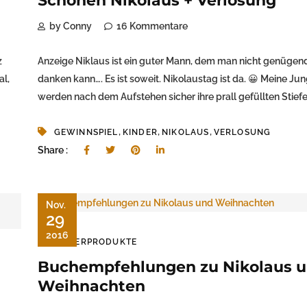
Schönen Nikolaus + Verlosung
by Conny
16 Kommentare
z
Anzeige Niklaus ist ein guter Mann, dem man nicht genügen
al,
danken kann…. Es ist soweit. Nikolaustag ist da. 😀 Meine Ju
werden nach dem Aufstehen sicher ihre prall gefüllten Stiefe
,
,
,
GEWINNSPIEL
KINDER
NIKOLAUS
VERLOSUNG
Share :
Nov.
29
2016
KINDERPRODUKTE
Buchempfehlungen zu Nikolaus 
Weihnachten