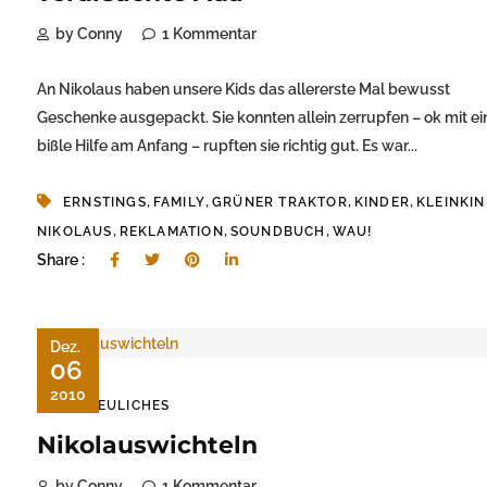
by Conny
1 Kommentar
An Nikolaus haben unsere Kids das allererste Mal bewusst
Geschenke ausgepackt. Sie konnten allein zerrupfen – ok mit ei
bißle Hilfe am Anfang – rupften sie richtig gut. Es war...
,
,
,
,
ERNSTINGS
FAMILY
GRÜNER TRAKTOR
KINDER
KLEINKI
,
,
,
NIKOLAUS
REKLAMATION
SOUNDBUCH
WAU!
Share :
Dez.
06
2010
ERFREULICHES
Nikolauswichteln
by Conny
1 Kommentar