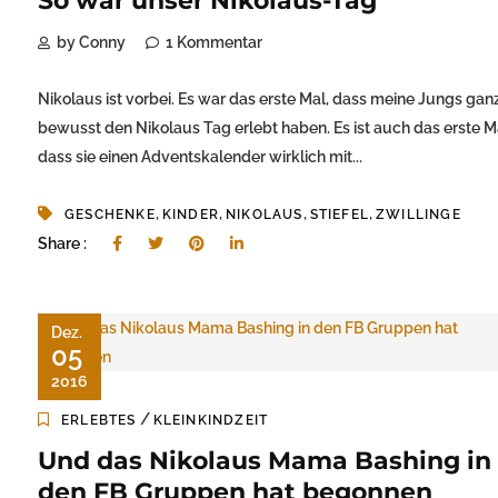
So war unser Nikolaus-Tag
by Conny
1 Kommentar
Nikolaus ist vorbei. Es war das erste Mal, dass meine Jungs gan
bewusst den Nikolaus Tag erlebt haben. Es ist auch das erste M
dass sie einen Adventskalender wirklich mit...
,
,
,
,
GESCHENKE
KINDER
NIKOLAUS
STIEFEL
ZWILLINGE
Share :
Dez.
05
2016
/
ERLEBTES
KLEINKINDZEIT
Und das Nikolaus Mama Bashing in
den FB Gruppen hat begonnen