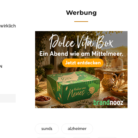
Werbung
wirklich
N
1und1
alzheimer