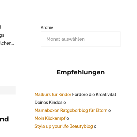
d
Archiv
ngs
lchen...
Empfehlungen
Malkurs für Kinder
Fördere die Kreativität
Deines Kindes 0
Mamaboxen Ratgeberblog für Eltern
0
und
Mein Kilokampf
0
Style up your life Beautyblog
0