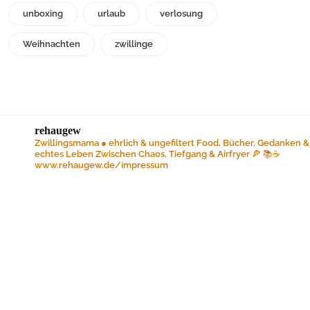
unboxing
urlaub
verlosung
Weihnachten
zwillinge
rehaugew
Zwillingsmama ● ehrlich & ungefiltert
Food, Bücher, Gedanken &
echtes Leben
Zwischen Chaos, Tiefgang & Airfryer 🍕 📚☕️
www.rehaugew.de/impressum