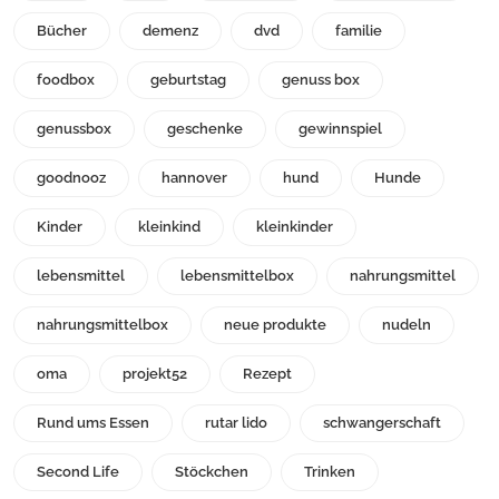
Bücher
demenz
dvd
familie
foodbox
geburtstag
genuss box
genussbox
geschenke
gewinnspiel
goodnooz
hannover
hund
Hunde
Kinder
kleinkind
kleinkinder
lebensmittel
lebensmittelbox
nahrungsmittel
nahrungsmittelbox
neue produkte
nudeln
oma
projekt52
Rezept
Rund ums Essen
rutar lido
schwangerschaft
Second Life
Stöckchen
Trinken