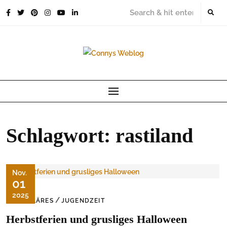
Skip
to
content
Schlagwort:
rastiland
Nov.
01
2025
/
FAMILÄRES
JUGENDZEIT
Herbstferien und grusliges Halloween