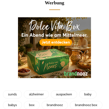
Werbung
1und1
alzheimer
auspacken
baby
babys
box
brandnooz
brandnooz box