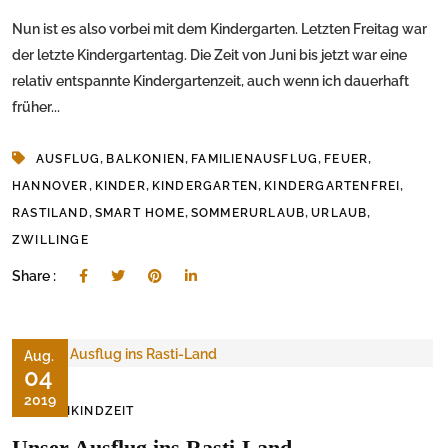
Nun ist es also vorbei mit dem Kindergarten. Letzten Freitag war
der letzte Kindergartentag. Die Zeit von Juni bis jetzt war eine
relativ entspannte Kindergartenzeit, auch wenn ich dauerhaft
früher...
,
,
,
,
AUSFLUG
BALKONIEN
FAMILIENAUSFLUG
FEUER
,
,
,
,
HANNOVER
KINDER
KINDERGARTEN
KINDERGARTENFREI
,
,
,
,
RASTILAND
SMART HOME
SOMMERURLAUB
URLAUB
ZWILLINGE
Share :
Aug.
04
2019
KLEINKINDZEIT
Unser Ausflug ins Rasti-Land