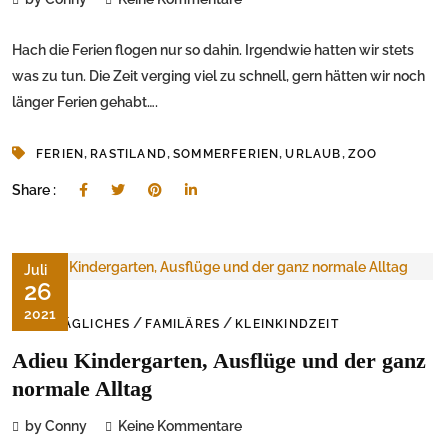
Hach die Ferien flogen nur so dahin. Irgendwie hatten wir stets
was zu tun. Die Zeit verging viel zu schnell, gern hätten wir noch
länger Ferien gehabt….
,
,
,
,
FERIEN
RASTILAND
SOMMERFERIEN
URLAUB
ZOO
Share :
Juli
26
2021
/
/
ALLTÄGLICHES
FAMILÄRES
KLEINKINDZEIT
Adieu Kindergarten, Ausflüge und der ganz
normale Alltag
by Conny
Keine Kommentare