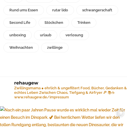
Rund ums Essen
rutar lido
schwangerschaft
Second Life
Stöckchen
Trinken
unboxing
urlaub
verlosung
Weihnachten
zwillinge
rehaugew
Zwillingsmama ● ehrlich & ungefiltert
Food, Bücher, Gedanken &
echtes Leben
Zwischen Chaos, Tiefgang & Airfryer 🍕 📚☕️
www.rehaugew.de/impressum