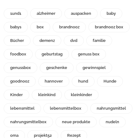
1und1
alzheimer
auspacken
baby
babys
box
brandnooz
brandnooz box
Bücher
demenz
dvd
familie
foodbox
geburtstag
genuss box
genussbox
geschenke
gewinnspiel
goodnooz
hannover
hund
Hunde
Kinder
kleinkind
kleinkinder
lebensmittel
lebensmittelbox
nahrungsmittel
nahrungsmittelbox
neue produkte
nudeln
oma
projekt52
Rezept