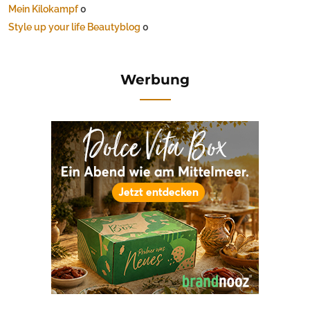
Mein Kilokampf
0
Style up your life Beautyblog
0
Werbung