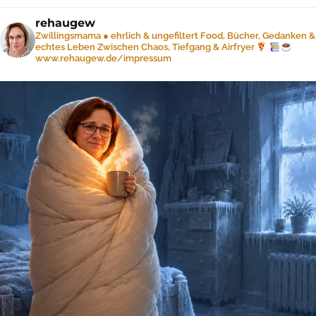
rehaugew
Zwillingsmama ● ehrlich & ungefiltert
Food, Bücher, Gedanken &
echtes Leben
Zwischen Chaos, Tiefgang & Airfryer
www.rehaugew.de/impressum