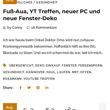
2012
/
ALLTÄGLICHES
GESUNDHEIT
Fuß-Aua, YT Treffen, neuer PC und
neue Fenster-Deko
by Conny
16 Kommentare
Ich war heute beim Onkel Doktor. Oma wird nun zuhause
Krankengymnastik bekommen. Hoffentlich hilft es ihre ISG
Blockade zu lösen. Und wo ich schon mal da war, ließ ich mich...
,
,
,
,
,
ÜBERGEWICHT
DEKO
EINKAUF
FENSTER
FERSENSPORN
,
,
,
,
,
,
GESUNDHEIT
HANNOVER
HAUL
LAUFEN
MRT
OFFEN
,
ROSSMANN
YOUTUBE TREFFEN
Share :
Aug.