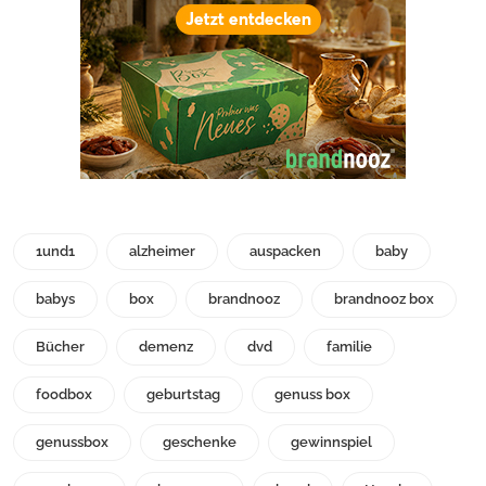
1und1
alzheimer
auspacken
baby
babys
box
brandnooz
brandnooz box
Bücher
demenz
dvd
familie
foodbox
geburtstag
genuss box
genussbox
geschenke
gewinnspiel