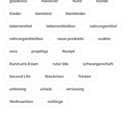
goodnooz
hannover
hund
Hunde
Kinder
kleinkind
kleinkinder
lebensmittel
lebensmittelbox
nahrungsmittel
nahrungsmittelbox
neue produkte
nudeln
oma
projekt52
Rezept
Rund ums Essen
rutar lido
schwangerschaft
Second Life
Stöckchen
Trinken
unboxing
urlaub
verlosung
Weihnachten
zwillinge