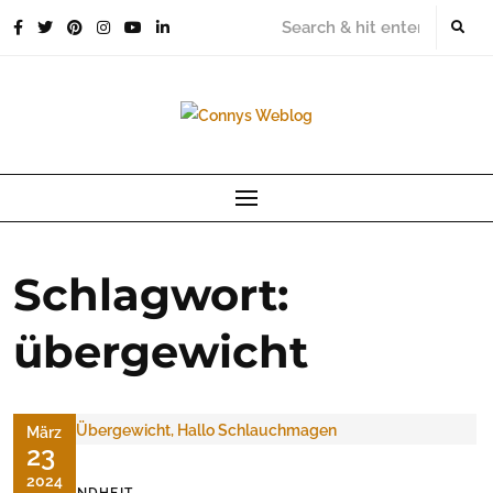
Skip
to
content
Schlagwort:
übergewicht
März
23
2024
GESUNDHEIT