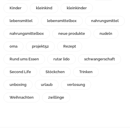
Kinder
kleinkind
kleinkinder
lebensmittel
lebensmittelbox
nahrungsmittel
nahrungsmittelbox
neue produkte
nudeln
oma
projekt52
Rezept
Rund ums Essen
rutar lido
schwangerschaft
Second Life
Stöckchen
Trinken
unboxing
urlaub
verlosung
Weihnachten
zwillinge