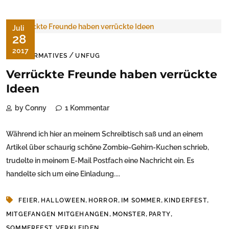
Juli
28
2017
/
INFORMATIVES
UNFUG
Verrückte Freunde haben verrückte
Ideen
by Conny
1 Kommentar
Während ich hier an meinem Schreibtisch saß und an einem
Artikel über schaurig schöne Zombie-Gehirn-Kuchen schrieb,
trudelte in meinem E-Mail Postfach eine Nachricht ein. Es
handelte sich um eine Einladung....
,
,
,
,
,
FEIER
HALLOWEEN
HORROR
IM SOMMER
KINDERFEST
,
,
,
MITGEFANGEN MITGEHANGEN
MONSTER
PARTY
,
SOMMERFEST
VERKLEIDEN