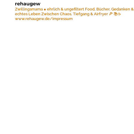
rehaugew
Zwillingsmama ● ehrlich & ungefiltert
Food, Bücher, Gedanken &
echtes Leben
Zwischen Chaos, Tiefgang & Airfryer 🍕 📚☕️
www.rehaugew.de/impressum