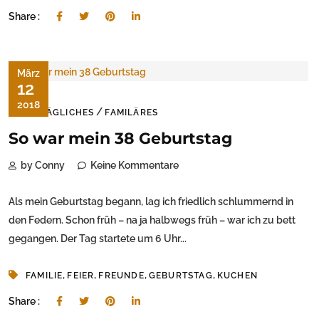
Share :
März
12
2018
/
ALLTÄGLICHES
FAMILÄRES
So war mein 38 Geburtstag
by Conny
Keine Kommentare
Als mein Geburtstag begann, lag ich friedlich schlummernd in
den Federn. Schon früh – na ja halbwegs früh – war ich zu bett
gegangen. Der Tag startete um 6 Uhr...
,
,
,
,
FAMILIE
FEIER
FREUNDE
GEBURTSTAG
KUCHEN
Share :