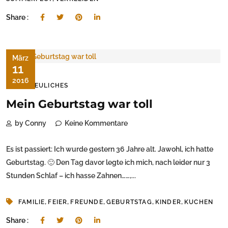
Share :
März
11
2016
ERFREULICHES
Mein Geburtstag war toll
by Conny
Keine Kommentare
Es ist passiert: Ich wurde gestern 36 Jahre alt. Jawohl, ich hatte
Geburtstag. 🙂 Den Tag davor legte ich mich, nach leider nur 3
Stunden Schlaf – ich hasse Zahnen……,...
,
,
,
,
,
FAMILIE
FEIER
FREUNDE
GEBURTSTAG
KINDER
KUCHEN
Share :