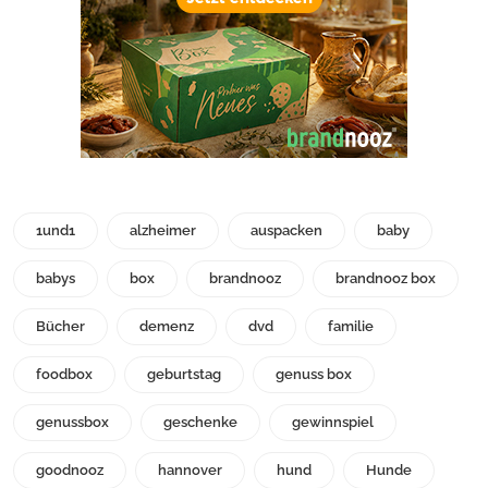
1und1
alzheimer
auspacken
baby
babys
box
brandnooz
brandnooz box
Bücher
demenz
dvd
familie
foodbox
geburtstag
genuss box
genussbox
geschenke
gewinnspiel
goodnooz
hannover
hund
Hunde