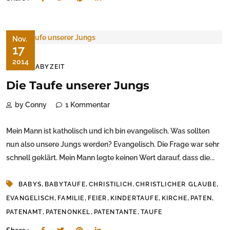
Nov.
17
2014
DIE BABYZEIT
Die Taufe unserer Jungs
by Conny
1 Kommentar
Mein Mann ist katholisch und ich bin evangelisch. Was sollten
nun also unsere Jungs werden? Evangelisch. Die Frage war sehr
schnell geklärt. Mein Mann legte keinen Wert darauf, dass die...
,
,
,
,
BABYS
BABYTAUFE
CHRISTILICH
CHRISTLICHER GLAUBE
,
,
,
,
,
,
EVANGELISCH
FAMILIE
FEIER
KINDERTAUFE
KIRCHE
PATEN
,
,
,
PATENAMT
PATENONKEL
PATENTANTE
TAUFE