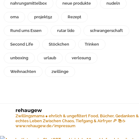
nahrungsmittelbox
neue produkte
nudeln
oma
projekt52
Rezept
Rund ums Essen
rutar lido
schwangerschaft
Second Life
Stöckchen
Trinken
unboxing
urlaub
verlosung
Weihnachten
zwillinge
rehaugew
Zwillingsmama ● ehrlich & ungefiltert
Food, Bücher, Gedanken &
echtes Leben
Zwischen Chaos, Tiefgang & Airfryer 🍕 📚☕️
www.rehaugew.de/impressum