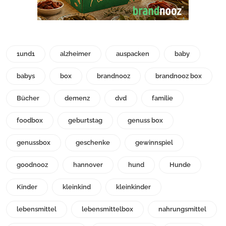
1und1
alzheimer
auspacken
baby
babys
box
brandnooz
brandnooz box
Bücher
demenz
dvd
familie
foodbox
geburtstag
genuss box
genussbox
geschenke
gewinnspiel
goodnooz
hannover
hund
Hunde
Kinder
kleinkind
kleinkinder
lebensmittel
lebensmittelbox
nahrungsmittel