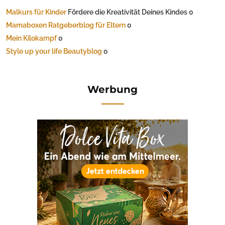
Malkurs für Kinder
Fördere die Kreativität Deines Kindes 0
Mamaboxen Ratgeberblog für Eltern
0
Mein Kilokampf
0
Style up your life Beautyblog
0
Werbung