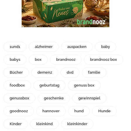
1und1
alzheimer
auspacken
baby
babys
box
brandnooz
brandnooz box
Bücher
demenz
dvd
familie
foodbox
geburtstag
genuss box
genussbox
geschenke
gewinnspiel
goodnooz
hannover
hund
Hunde
Kinder
kleinkind
kleinkinder