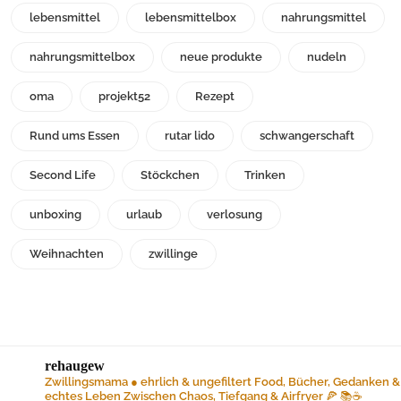
lebensmittel
lebensmittelbox
nahrungsmittel
nahrungsmittelbox
neue produkte
nudeln
oma
projekt52
Rezept
Rund ums Essen
rutar lido
schwangerschaft
Second Life
Stöckchen
Trinken
unboxing
urlaub
verlosung
Weihnachten
zwillinge
rehaugew
Zwillingsmama ● ehrlich & ungefiltert
Food, Bücher, Gedanken &
echtes Leben
Zwischen Chaos, Tiefgang & Airfryer 🍕 📚☕️