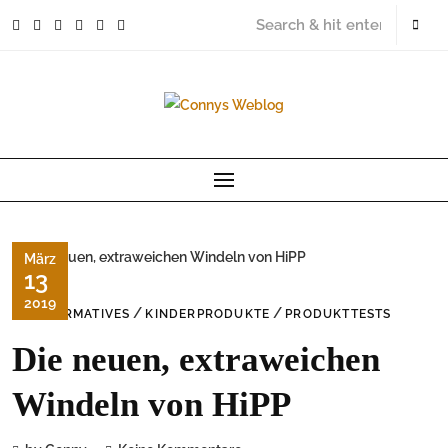
Skip
to
content
März
13
2019
/
/
INFORMATIVES
KINDERPRODUKTE
PRODUKTTESTS
Die neuen, extraweichen
Windeln von HiPP