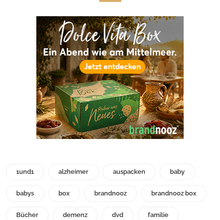
1und1
alzheimer
auspacken
baby
babys
box
brandnooz
brandnooz box
Bücher
demenz
dvd
familie