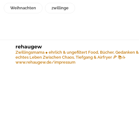
Weihnachten
zwillinge
rehaugew
Zwillingsmama ● ehrlich & ungefiltert
Food, Bücher, Gedanken &
echtes Leben
Zwischen Chaos, Tiefgang & Airfryer 🍕 📚☕️
www.rehaugew.de/impressum