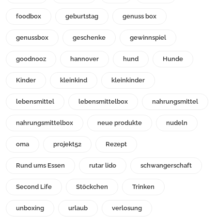
foodbox
geburtstag
genuss box
genussbox
geschenke
gewinnspiel
goodnooz
hannover
hund
Hunde
Kinder
kleinkind
kleinkinder
lebensmittel
lebensmittelbox
nahrungsmittel
nahrungsmittelbox
neue produkte
nudeln
oma
projekt52
Rezept
Rund ums Essen
rutar lido
schwangerschaft
Second Life
Stöckchen
Trinken
unboxing
urlaub
verlosung