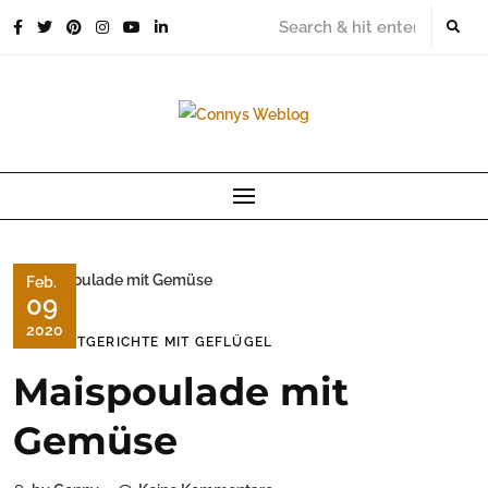
Skip
to
content
Feb.
09
2020
HAUPTGERICHTE MIT GEFLÜGEL
Maispoulade mit
Gemüse