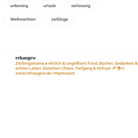
unboxing
urlaub
verlosung
Weihnachten
zwillinge
rehaugew
Zwillingsmama ● ehrlich & ungefiltert
Food, Bücher, Gedanken &
echtes Leben
Zwischen Chaos, Tiefgang & Airfryer 🍕 📚☕️
www.rehaugew.de/impressum