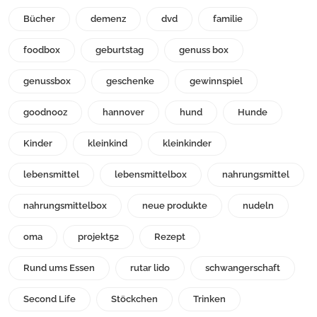
Bücher
demenz
dvd
familie
foodbox
geburtstag
genuss box
genussbox
geschenke
gewinnspiel
goodnooz
hannover
hund
Hunde
Kinder
kleinkind
kleinkinder
lebensmittel
lebensmittelbox
nahrungsmittel
nahrungsmittelbox
neue produkte
nudeln
oma
projekt52
Rezept
Rund ums Essen
rutar lido
schwangerschaft
Second Life
Stöckchen
Trinken