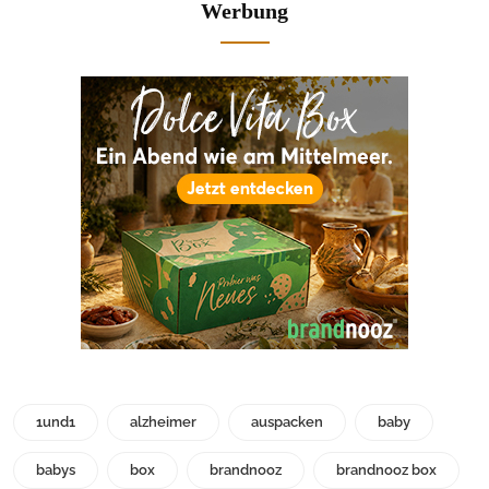
Werbung
1und1
alzheimer
auspacken
baby
babys
box
brandnooz
brandnooz box