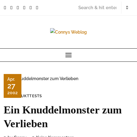
Skip
to
content
Apr.
27
2002
PRODUKTTESTS
Ein Knuddelmonster zum
Verlieben