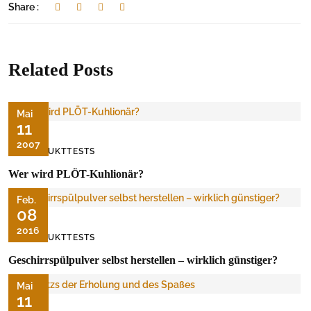
Share :
Related Posts
Mai
11
2007
PRODUKTTESTS
Wer wird PLÖT-Kuhlionär?
Feb.
08
2016
PRODUKTTESTS
Geschirrspülpulver selbst herstellen – wirklich günstiger?
Mai
11