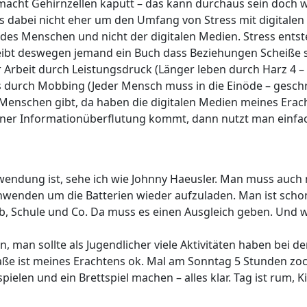
 macht Gehirnzellen kaputt – das kann durchaus sein doch 
es dabei nicht eher um den Umfang von Stress mit digitalen
des Menschen und nicht der digitalen Medien. Stress entst
reibt deswegen jemand ein Buch dass Beziehungen Scheiße 
r Arbeit durch Leistungsdruck (Länger leben durch Harz 4 –
ess durch Mobbing (Jeder Mensch muss in die Einöde – gesch
n Menschen gibt, da haben die digitalen Medien meines Erac
iner Informationüberflutung kommt, dann nutzt man einfa
wendung ist, sehe ich wie Johnny Haeusler. Man muss auch
schwenden um die Batterien wieder aufzuladen. Man ist scho
b, Schule und Co. Da muss es einen Ausgleich geben. Und 
n, man sollte als Jugendlicher viele Aktivitäten haben bei d
ße ist meines Erachtens ok. Mal am Sonntag 5 Stunden zo
elen und ein Brettspiel machen – alles klar. Tag ist rum, K