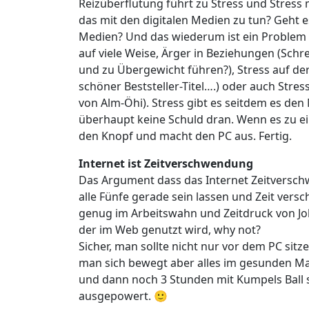
Reizüberflutung führt zu Stress und Stress
das mit den digitalen Medien zu tun? Geht 
Medien? Und das wiederum ist ein Problem 
auf viele Weise, Ärger in Beziehungen (Sch
und zu Übergewicht führen?), Stress auf de
schöner Beststeller-Titel….) oder auch Str
von Alm-Öhi). Stress gibt es seitdem es de
überhaupt keine Schuld dran. Wenn es zu e
den Knopf und macht den PC aus. Fertig.
Internet ist Zeitverschwendung
Das Argument dass das Internet Zeitversch
alle Fünfe gerade sein lassen und Zeit ver
genug im Arbeitswahn und Zeitdruck von Jo
der im Web genutzt wird, why not?
Sicher, man sollte nicht nur vor dem PC sitze
man sich bewegt aber alles im gesunden Ma
und dann noch 3 Stunden mit Kumpels Ball spi
ausgepowert. 🙂