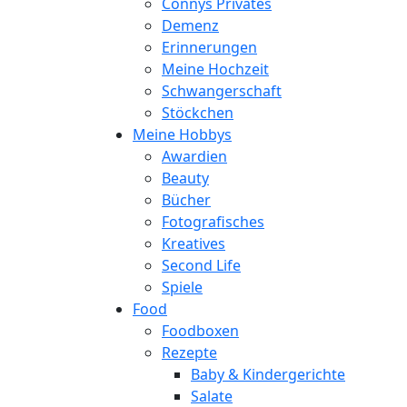
Connys Privates
Demenz
Erinnerungen
Meine Hochzeit
Schwangerschaft
Stöckchen
Meine Hobbys
Awardien
Beauty
Bücher
Fotografisches
Kreatives
Second Life
Spiele
Food
Foodboxen
Rezepte
Baby & Kindergerichte
Salate