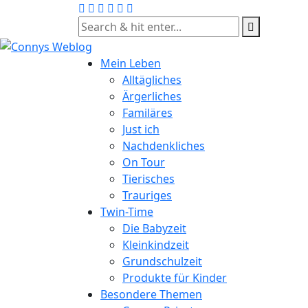
Skip
to
content
Mein Leben
Alltägliches
Ärgerliches
Familäres
Just ich
Nachdenkliches
On Tour
Tierisches
Trauriges
Twin-Time
Die Babyzeit
Kleinkindzeit
Grundschulzeit
Produkte für Kinder
Besondere Themen