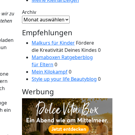
Archiv
 wir zu
stehen
Empfehlungen
eladen
Malkurs für Kinder
Fördere
nun
die Kreativität Deines Kindes 0
Mamaboxen Ratgeberblog
für Eltern
0
Mein Kilokampf
0
hone
Style up your life Beautyblog
0
tern
uch
Werbung
nge
h ein