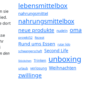
lebensmittelbox
n sie
nahrungsmittel
ied.
nahrungsmittelbox
e dort
oma
neue produkte
nudeln
sse
projekt52
Rezept
hr
Rund ums Essen
rutar lido
i
Second Life
schwangerschaft
in den
unboxing
Trinken
Stöckchen
Weihnachten
verlosung
urlaub
zwillinge