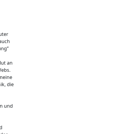
uter
 auch
ung”
lut an
Webs.
 meine
k, die
on und
nd