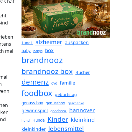
was hat
eht
sind
rieben
alzheimer
auspacken
1und1
htens
box
ch mal
baby
babys
brandnooz
brandnooz box
Bücher
 mal
demenz
familie
dvd
n
foodbox
wenn
geburtstag
genuss box
genussbox
geschenke
enen
hannover
gewinnspiel
goodnooz
cken
Kinder
kleinkind
ind
Hunde
hund
lebensmittel
kleinkinder