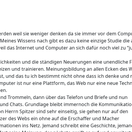
rden weil sie weniger denken da sie immer vor dem Comp
t. Meines Wissens nach gibt es dazu keine einzige Studie die
eil das Internet und Computer an sich dafür noch viel zu “j
ichkeiten und die ständigen Neuerungen eine unendliche F
eizen und trainieren. Meinungsbildung an allen Ecken des 
iest, und das tu ich bestimmt nicht ohne dass ich denke und
mputer ist nur eine Plattform, das Web nur eine neue Techni
hen.
nd Trommeln, dann über das Telefon und Briefe und nun
 und Chats. Grundlage bleibt immernoch die Kommunikati
n Herrn Spitzer sind sehr einseitig, sie gehen nur auf den
er des Webs ein ohne auf die Erschaffer und Macher
rmationen ins Netz. Jemand schreibt eine Geschichte, jema