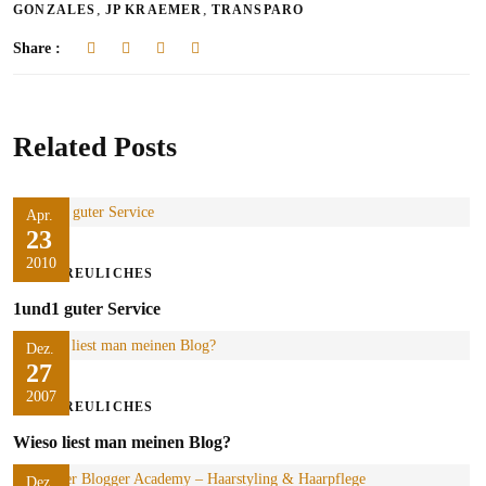
,
,
GONZALES
JP KRAEMER
TRANSPARO
Share :
Related Posts
Apr.
23
2010
ERFREULICHES
1und1 guter Service
Dez.
27
2007
ERFREULICHES
Wieso liest man meinen Blog?
Dez.