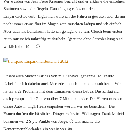
Wir wurden von Jean Piere Kraemer begrüßt und er erklärte die einzelnen
Stationen sowie die Regeln. Danach ging es los mit dem
Einparkwettbewerb. Eigentlich wäre ich die Fahrerin gewesen aber da mir
noch immer etwas flau im Magen war, tauschten ladupa und ich einfach.
Aber auch als Beifahrerin hatte ich genügend zu tun. Gleich beim ersten
Auto musste ich tatkräftig mitkurbeln. 🙂 Autos ohne Servolenkung sind
wirklich die Hölle. 🙂
Unsere erste Station war das von mir liebevoll genannte Höllenauto.
Dabei fahr ich daheim auch Mercedes jedoch nicht einen solchen… Wir
hatten arge Probleme mit dem Einparken dieses Babys. Das schlug sich
auch prompt in der Zeit von über 7 Minuten nieder. Die Herren mussten
dieses Auto in High Heels einparken worum wir sie beneideten. Die
Frauen durften die hässlichen Dinger rechts im Bild tragen. Dank Mitleid
bekamen wir 2 Style Punkte von Jorge. 🙂 Das machte die
Kameramannblockaden ein wenig weg 😉