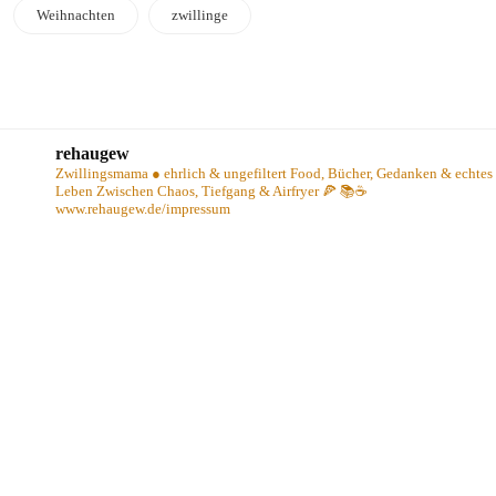
Weihnachten
zwillinge
rehaugew
Zwillingsmama ● ehrlich & ungefiltert
Food, Bücher, Gedanken & echtes
Leben
Zwischen Chaos, Tiefgang & Airfryer 🍕 📚☕️
www.rehaugew.de/impressum