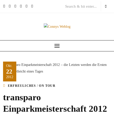
Skip
to
content
Okt.
22
2012
/
ERFREULICHES
ON TOUR
transparo
Einparkmeisterschaft 2012