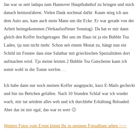
Jan war so nett ladupa zum Hannover Hauptbahnhof zu bringen und mich
danach heimzufahren. Vielen Dank nochmal dafür. Kaum stieg ich aus
dem Auto aus, kam auch mein Mann um die Ecke. Er war gerade von der
Arbeit heimgekommen (Verkaufsoffener Sonntag). Da hat er mir dann
gleich den Koffer hochgetragen. Bei uns im Haus ist ja ein Bubble Tea
Laden, tja nun nicht mehr. Schon seit einem Monat zu, hängt nun ein
Schild im Fenster dass eine Salatbar mit griechischen Spezialitäten dort
aufmachen wird. Tja meine letzten 2 Bubble Tea Gutscheine kann ich
somit wohl in die Tonne werfen….
Ich habe dann nur noch meinen Koffer ausgepackt, kurz E-Mails gecheckt
und bin ins Bettchen gefallen. Nach 10 Stunden Schlaf war ich wieder
wach, mir tut seitdem alles weh und ich durchlebe Erkältung Reloaded.
Aber das ist mir egal, das war es wert 🙂
Weitere Fotos vom Event könnt Ihr in meinem Fotoalbum sehen >>>