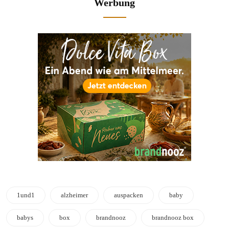
Werbung
1und1
alzheimer
auspacken
baby
babys
box
brandnooz
brandnooz box