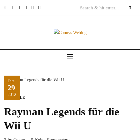
Skip
to
content
Dez.
29
2012
SPIELE
Rayman Legends für die
Wii U
by Conny
Keine Kommentare