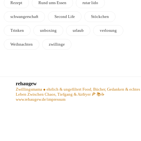
Rezept
Rund ums Essen
rutar lido
schwangerschaft
Second Life
Stöckchen
Trinken
unboxing
urlaub
verlosung
Weihnachten
zwillinge
rehaugew
Zwillingsmama ● ehrlich & ungefiltert
Food, Bücher, Gedanken & echtes
Leben
Zwischen Chaos, Tiefgang & Airfryer 🍕 📚☕️
www.rehaugew.de/impressum