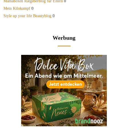
Mamaboxen Ratgeberblog für Eltern
0
Mein Kilokampf
0
Style up your life Beautyblog
0
Werbung