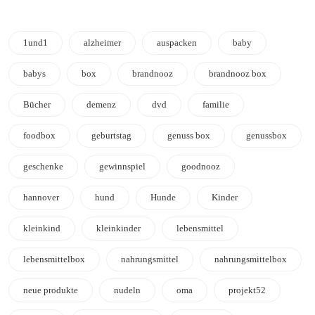
1und1
alzheimer
auspacken
baby
babys
box
brandnooz
brandnooz box
Bücher
demenz
dvd
familie
foodbox
geburtstag
genuss box
genussbox
geschenke
gewinnspiel
goodnooz
hannover
hund
Hunde
Kinder
kleinkind
kleinkinder
lebensmittel
lebensmittelbox
nahrungsmittel
nahrungsmittelbox
neue produkte
nudeln
oma
projekt52