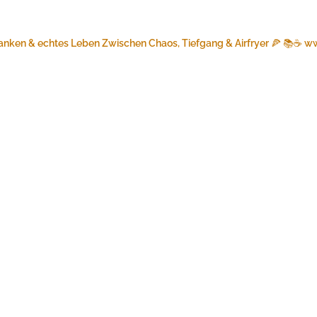
anken & echtes Leben
Zwischen Chaos, Tiefgang & Airfryer 🍕 📚☕️
ww