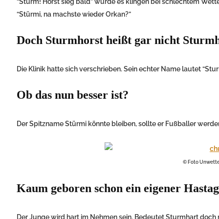
“Sturm! Horst sieg bald” würde es klingen bei schlechtem Wetter
“Stürmi, na machste wieder Orkan?”
Doch Sturmhorst heißt gar nicht Sturmh
Die Klinik hatte sich verschrieben. Sein echter Name lautet “Stu
Ob das nun besser ist?
Der Spitzname Stürmi könnte bleiben, sollte er Fußballer werden
© Foto Unwette
Kaum geboren schon ein eigener Hastag
Der Junge wird hart im Nehmen sein. Bedeutet Sturmhart doch n