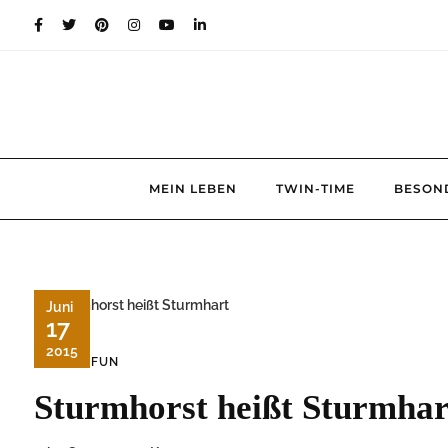
Skip
to
content
MEIN LEBEN
TWIN-TIME
BESON
Juni
17
2015
WEB-FUN
Sturmhorst heißt Sturmhar