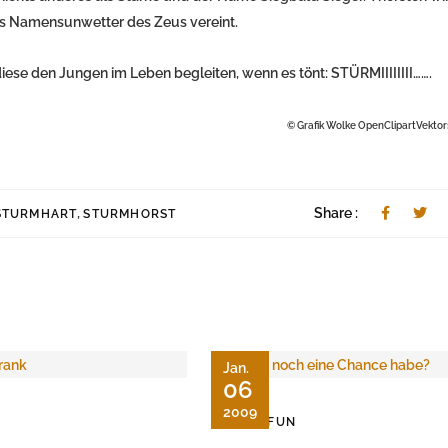
das Namensunwetter des Zeus vereint.
ese den Jungen im Leben begleiten, wenn es tönt: STÜRMIIIIIIII…….
© Grafik Wolke OpenClipartVektor
,
Share :
STURMHART
STURMHORST
Jan.
06
2009
WEB-FUN