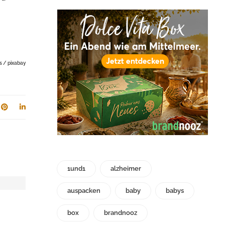
s / pixabay
1und1
alzheimer
auspacken
baby
babys
box
brandnooz