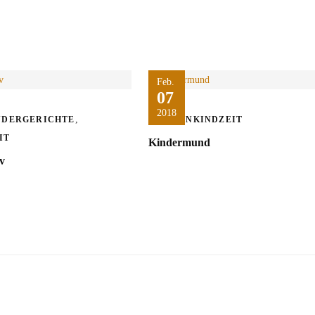
Feb.
07
2018
,
NDERGERICHTE
KLEINKINDZEIT
IT
Kindermund
iv