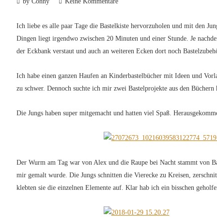
by Conny
Keine Kommentare
Ich liebe es alle paar Tage die Bastelkiste hervorzuholen und mit den Ju
Dingen liegt irgendwo zwischen 20 Minuten und einer Stunde. Je nachde
der Eckbank verstaut und auch an weiteren Ecken dort noch Bastelzubehö
Ich habe einen ganzen Haufen an Kinderbastelbücher mit Ideen und Vorlag
zu schwer. Dennoch suchte ich mir zwei Bastelprojekte aus den Büchern he
Die Jungs haben super mitgemacht und hatten viel Spaß. Herausgekomme
Der Wurm am Tag war von Alex und die Raupe bei Nacht stammt von Basti
mir gemalt wurde. Die Jungs schnitten die Vierecke zu Kreisen, zerschn
klebten sie die einzelnen Elemente auf. Klar hab ich ein bisschen geholfe