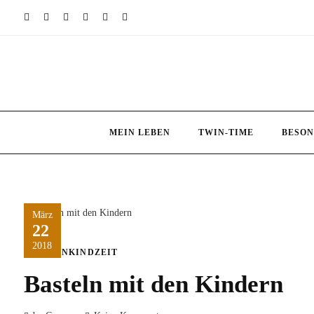
Skip
to
content
MEIN LEBEN
TWIN-TIME
BESON
März
22
2018
KLEINKINDZEIT
Basteln mit den Kindern