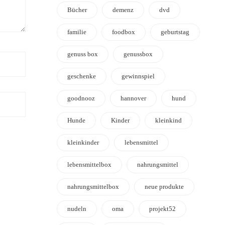
Bücher
demenz
dvd
familie
foodbox
geburtstag
genuss box
genussbox
geschenke
gewinnspiel
goodnooz
hannover
hund
Hunde
Kinder
kleinkind
kleinkinder
lebensmittel
lebensmittelbox
nahrungsmittel
nahrungsmittelbox
neue produkte
nudeln
oma
projekt52