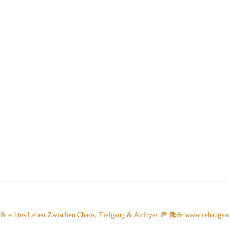
 & echtes Leben
Zwischen Chaos, Tiefgang & Airfryer 🍕 📚☕️
www.rehaugew.