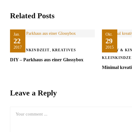
Related Posts
Jan.
Okt.
22
29
2017
2015
,
KLEINKINDZEIT
KREATIVES
BABY & KI
KLEINKINDZE
DIY – Parkhaus aus einer Glossybox
Minimal kreat
Leave a Reply