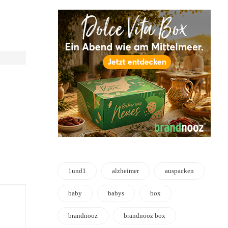
1und1
alzheimer
auspacken
baby
babys
box
brandnooz
brandnooz box