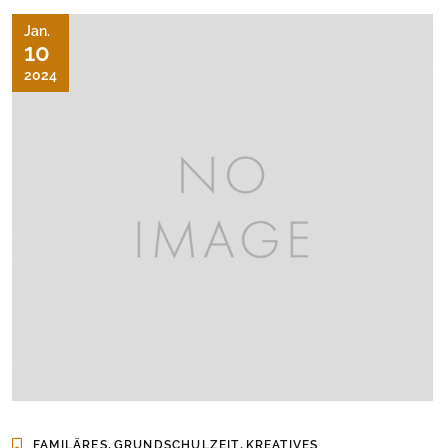
Jan.
10
2024
,
,
FAMILÄRES
GRUNDSCHULZEIT
KREATIVES