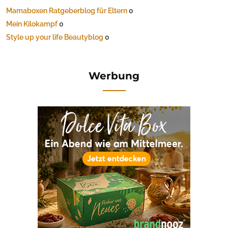
Mamaboxen Ratgeberblog für Eltern
0
Mein Kilokampf
0
Style up your life Beautyblog
0
Werbung