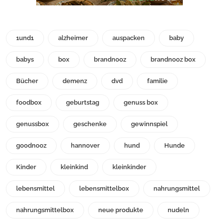
1und1
alzheimer
auspacken
baby
babys
box
brandnooz
brandnooz box
Bücher
demenz
dvd
familie
foodbox
geburtstag
genuss box
genussbox
geschenke
gewinnspiel
goodnooz
hannover
hund
Hunde
Kinder
kleinkind
kleinkinder
lebensmittel
lebensmittelbox
nahrungsmittel
nahrungsmittelbox
neue produkte
nudeln