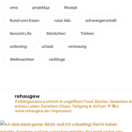
oma
projekt52
Rezept
Rund ums Essen
rutar lido
schwangerschaft
Second Life
Stöckchen
Trinken
unboxing
urlaub
verlosung
Weihnachten
zwillinge
rehaugew
Zwillingsmama ● ehrlich & ungefiltert
Food, Bücher, Gedanken &
echtes Leben
Zwischen Chaos, Tiefgang & Airfryer 🍕 📚☕️
www.rehaugew.de/impressum