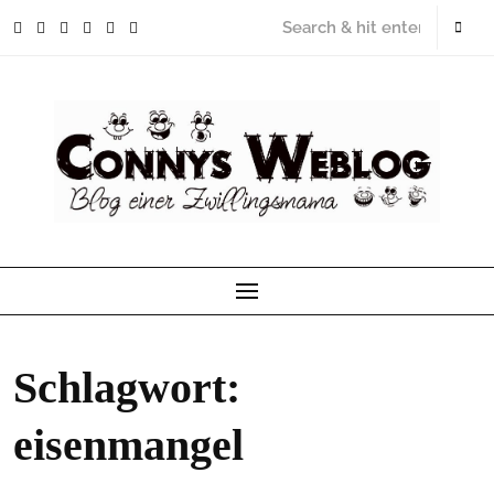
Skip
to
content
Schlagwort:
eisenmangel