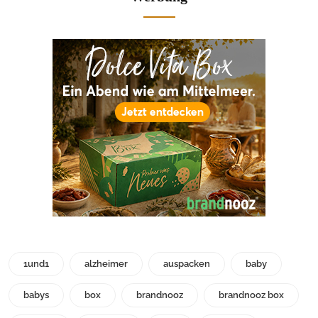
1und1
alzheimer
auspacken
baby
babys
box
brandnooz
brandnooz box