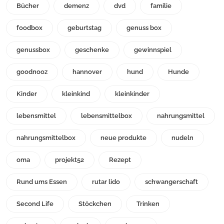
Bücher
demenz
dvd
familie
foodbox
geburtstag
genuss box
genussbox
geschenke
gewinnspiel
goodnooz
hannover
hund
Hunde
Kinder
kleinkind
kleinkinder
lebensmittel
lebensmittelbox
nahrungsmittel
nahrungsmittelbox
neue produkte
nudeln
oma
projekt52
Rezept
Rund ums Essen
rutar lido
schwangerschaft
Second Life
Stöckchen
Trinken