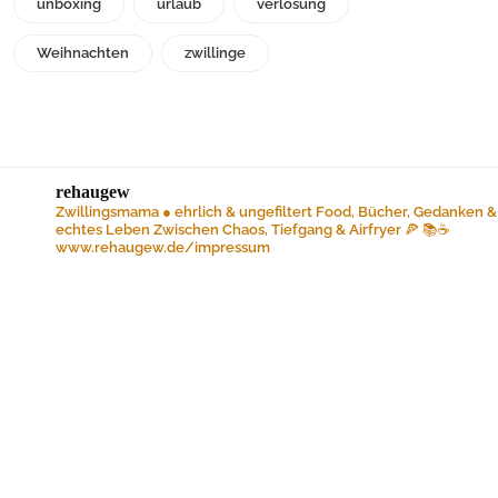
unboxing
urlaub
verlosung
Weihnachten
zwillinge
rehaugew
Zwillingsmama ● ehrlich & ungefiltert
Food, Bücher, Gedanken &
echtes Leben
Zwischen Chaos, Tiefgang & Airfryer 🍕 📚☕️
www.rehaugew.de/impressum