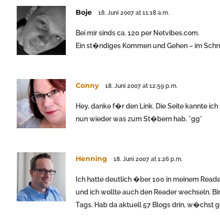
Boje
18. Juni 2007 at 11:18 a.m.
Bei mir sinds ca. 120 per Netvibes.com.
Ein st�ndiges Kommen und Gehen – im Schnit
Conny
18. Juni 2007 at 12:59 p.m.
Hey, danke f�r den Link. Die Seite kannte ic
nun wieder was zum St�bern hab. *gg*
Henning
18. Juni 2007 at 1:26 p.m.
Ich hatte deutlich �ber 100 in meinem Reader
und ich wollte auch den Reader wechseln. Bi
Tags. Hab da aktuell 57 Blogs drin, w�chst 