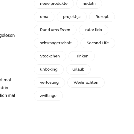
neue produkte
nudeln
oma
projekt52
Rezept
Rund ums Essen
rutar lido
 gelesen
schwangerschaft
Second Life
Stöckchen
Trinken
unboxing
urlaub
et mal
verlosung
Weihnachten
 drin
lich mal
zwillinge