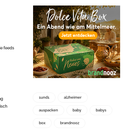
ie feeds
1und1
alzheimer
ng
isch
auspacken
baby
babys
box
brandnooz