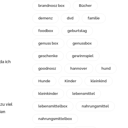
brandnooz box
Bücher
demenz
dvd
familie
foodbox
geburtstag
genuss box
genussbox
geschenke
gewinnspiel
da ich
goodnooz
hannover
hund
Hunde
Kinder
kleinkind
kleinkinder
lebensmittel
zu viel
lebensmittelbox
nahrungsmittel
den
nahrungsmittelbox