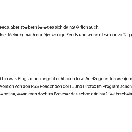
eeds, aber st�bern l��t es sich da nat�rlich auch.
einer Meinung nach nur f�r wenige Feeds und wenn diese nur 2x Tag
 bin was Blogsuchen angeht echt noch total Anf�ngerin. Ich wei� n
neversion von den RSS Reader den der IE und Firefox im Program schon
online, wenn man doch im Browser das schon drin hat? *wahrschein