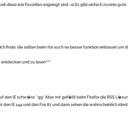
eil diese wie Favoriten angelegt sind. :o) Es gibt einfach zuviele gute
.
ich finde, die sollten beim fox auch ne besser funktion einbauen um d
zu entdecken und zu lesen^^
auf den IE schw�re. *gg* Aber mir gef�llt beim Firefox die RSS L�su
r den IE 144 und den Fox 87 und dann sehen die wahrscheinlich ident