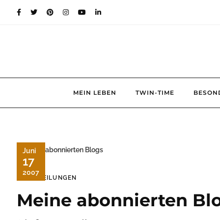
Skip
to
content
MEIN LEBEN
TWIN-TIME
BESON
Juni
17
2007
MITTEILUNGEN
Meine abonnierten Bl