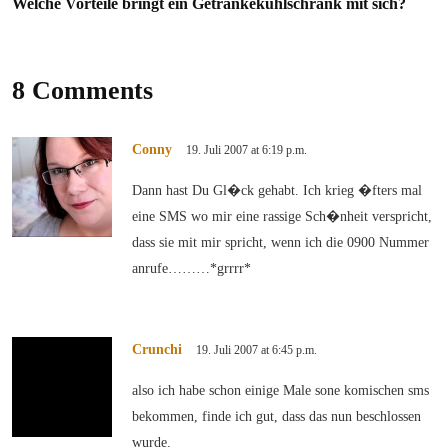
Welche Vorteile bringt ein Getränkekühlschrank mit sich?
8 Comments
Conny
19. Juli 2007 at 6:19 p.m.
Dann hast Du Gl�ck gehabt. Ich krieg �fters mal
eine SMS wo mir eine rassige Sch�nheit verspricht,
dass sie mit mir spricht, wenn ich die 0900 Nummer
anrufe………*grrrr*
Crunchi
19. Juli 2007 at 6:45 p.m.
also ich habe schon einige Male sone komischen sms
bekommen, finde ich gut, dass das nun beschlossen
wurde.