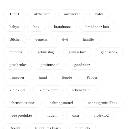
1und1
alzheimer
auspacken
baby
babys
box
brandnooz
brandnooz box
Bücher
demenz
dvd
familie
foodbox
geburtstag
genuss box
genussbox
geschenke
gewinnspiel
goodnooz
hannover
hund
Hunde
Kinder
kleinkind
kleinkinder
lebensmittel
lebensmittelbox
nahrungsmittel
nahrungsmittelbox
neue produkte
nudeln
oma
projekt52
Rezept
Rund ums Essen
rutar lido