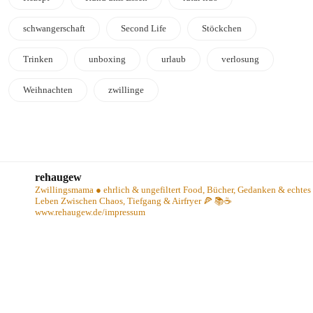
schwangerschaft
Second Life
Stöckchen
Trinken
unboxing
urlaub
verlosung
Weihnachten
zwillinge
rehaugew
Zwillingsmama ● ehrlich & ungefiltert
Food, Bücher, Gedanken & echtes
Leben
Zwischen Chaos, Tiefgang & Airfryer 🍕 📚☕️
www.rehaugew.de/impressum