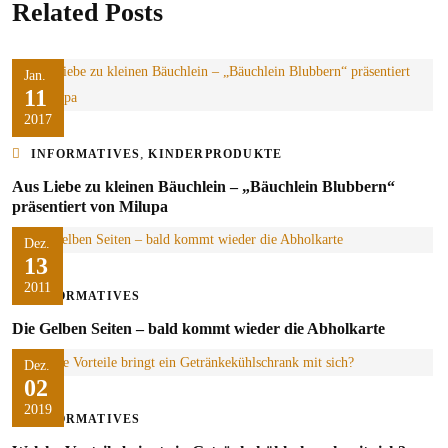
Related Posts
Jan.
11
2017
,
INFORMATIVES
KINDERPRODUKTE
Aus Liebe zu kleinen Bäuchlein – „Bäuchlein Blubbern“
präsentiert von Milupa
Dez.
13
2011
INFORMATIVES
Die Gelben Seiten – bald kommt wieder die Abholkarte
Dez.
02
2019
INFORMATIVES