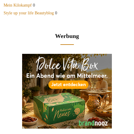
Mein Kilokampf
0
Style up your life Beautyblog
0
Werbung