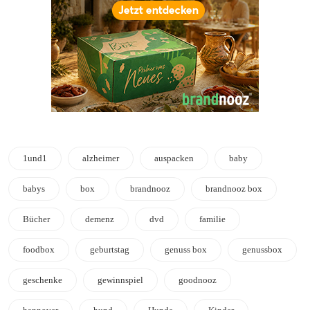
1und1
alzheimer
auspacken
baby
babys
box
brandnooz
brandnooz box
Bücher
demenz
dvd
familie
foodbox
geburtstag
genuss box
genussbox
geschenke
gewinnspiel
goodnooz