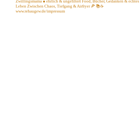
Zwillingsmama ● ehrlich & ungefiltert
Food, Bücher, Gedanken & echtes
Leben
Zwischen Chaos, Tiefgang & Airfryer 🍕 📚☕️
www.rehaugew.de/impressum