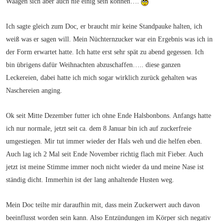
Waagen sich aber auch nie einig sein können….
Ich sagte gleich zum Doc, er braucht mir keine Standpauke halten, ich
weiß was er sagen will. Mein Nüchternzucker war ein Ergebnis was ich in
der Form erwartet hatte. Ich hatte erst sehr spät zu abend gegessen. Ich
bin übrigens dafür Weihnachten abzuschaffen….. diese ganzen
Leckereien, dabei hatte ich mich sogar wirklich zurück gehalten was
Naschereien anging.
Ok seit Mitte Dezember futter ich ohne Ende Halsbonbons. Anfangs hatte
ich nur normale, jetzt seit ca. dem 8 Januar bin ich auf zuckerfreie
umgestiegen. Mir tut immer wieder der Hals weh und die helfen eben.
Auch lag ich 2 Mal seit Ende November richtig flach mit Fieber. Auch
jetzt ist meine Stimme immer noch nicht wieder da und meine Nase ist
ständig dicht. Immerhin ist der lang anhaltende Husten weg.
Mein Doc teilte mir daraufhin mit, dass mein Zuckerwert auch davon
beeinflusst worden sein kann. Also Entzündungen im Körper sich negativ