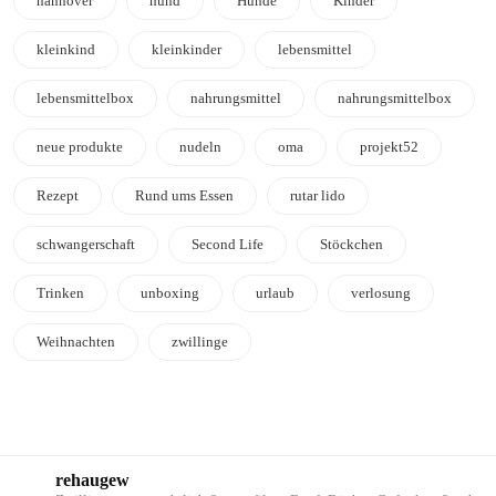
hannover
hund
Hunde
Kinder
kleinkind
kleinkinder
lebensmittel
lebensmittelbox
nahrungsmittel
nahrungsmittelbox
neue produkte
nudeln
oma
projekt52
Rezept
Rund ums Essen
rutar lido
schwangerschaft
Second Life
Stöckchen
Trinken
unboxing
urlaub
verlosung
Weihnachten
zwillinge
rehaugew