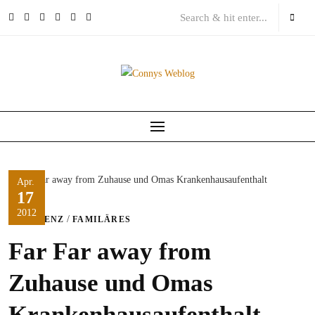
Skip
to
content
Apr.
17
2012
/
DEMENZ
FAMILÄRES
Far Far away from
Zuhause und Omas
Krankenhausaufenthalt