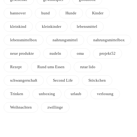
hannover
hund
Hunde
Kinder
kleinkind
kleinkinder
lebensmittel
lebensmittelbox
nahrungsmittel
nahrungsmittelbox
neue produkte
nudeln
oma
projekt52
Rezept
Rund ums Essen
rutar lido
schwangerschaft
Second Life
Stöckchen
Trinken
unboxing
urlaub
verlosung
Weihnachten
zwillinge