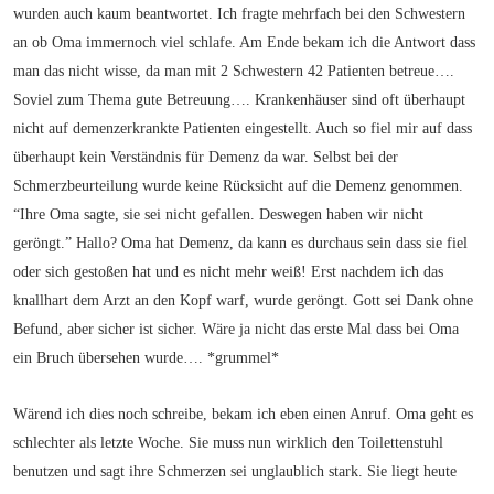
wurden auch kaum beantwortet. Ich fragte mehrfach bei den Schwestern
an ob Oma immernoch viel schlafe. Am Ende bekam ich die Antwort dass
man das nicht wisse, da man mit 2 Schwestern 42 Patienten betreue….
Soviel zum Thema gute Betreuung…. Krankenhäuser sind oft überhaupt
nicht auf demenzerkrankte Patienten eingestellt. Auch so fiel mir auf dass
überhaupt kein Verständnis für Demenz da war. Selbst bei der
Schmerzbeurteilung wurde keine Rücksicht auf die Demenz genommen.
“Ihre Oma sagte, sie sei nicht gefallen. Deswegen haben wir nicht
geröngt.” Hallo? Oma hat Demenz, da kann es durchaus sein dass sie fiel
oder sich gestoßen hat und es nicht mehr weiß! Erst nachdem ich das
knallhart dem Arzt an den Kopf warf, wurde geröngt. Gott sei Dank ohne
Befund, aber sicher ist sicher. Wäre ja nicht das erste Mal dass bei Oma
ein Bruch übersehen wurde…. *grummel*
Wärend ich dies noch schreibe, bekam ich eben einen Anruf. Oma geht es
schlechter als letzte Woche. Sie muss nun wirklich den Toilettenstuhl
benutzen und sagt ihre Schmerzen sei unglaublich stark. Sie liegt heute