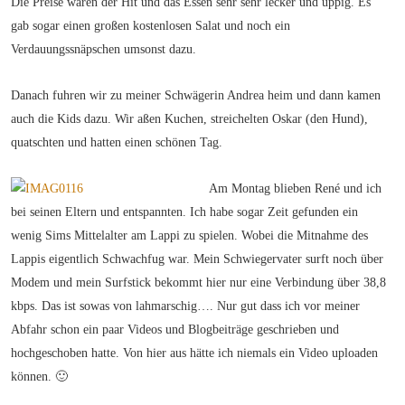
Die Preise waren der Hit und das Essen sehr sehr lecker und üppig. Es
gab sogar einen großen kostenlosen Salat und noch ein
Verdauungssnäpschen umsonst dazu.
Danach fuhren wir zu meiner Schwägerin Andrea heim und dann kamen
auch die Kids dazu. Wir aßen Kuchen, streichelten Oskar (den Hund),
quatschten und hatten einen schönen Tag.
Am Montag blieben René und ich
bei seinen Eltern und entspannten. Ich habe sogar Zeit gefunden ein
wenig Sims Mittelalter am Lappi zu spielen. Wobei die Mitnahme des
Lappis eigentlich Schwachfug war. Mein Schwiegervater surft noch über
Modem und mein Surfstick bekommt hier nur eine Verbindung über 38,8
kbps. Das ist sowas von lahmarschig…. Nur gut dass ich vor meiner
Abfahr schon ein paar Videos und Blogbeiträge geschrieben und
hochgeschoben hatte. Von hier aus hätte ich niemals ein Video uploaden
können. 🙂