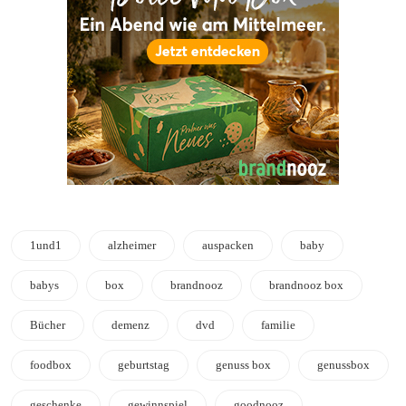
1und1
alzheimer
auspacken
baby
babys
box
brandnooz
brandnooz box
Bücher
demenz
dvd
familie
foodbox
geburtstag
genuss box
genussbox
geschenke
gewinnspiel
goodnooz