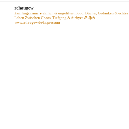
rehaugew
Zwillingsmama ● ehrlich & ungefiltert
Food, Bücher, Gedanken & echtes
Leben
Zwischen Chaos, Tiefgang & Airfryer 🍕 📚☕️
www.rehaugew.de/impressum