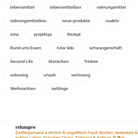
lebensmittel
lebensmittelbox
nahrungsmittel
nahrungsmittelbox
neue produkte
nudeln
oma
projekt52
Rezept
Rund ums Essen
rutar lido
schwangerschaft
Second Life
Stöckchen
Trinken
unboxing
urlaub
verlosung
Weihnachten
zwillinge
rehaugew
Zwillingsmama ● ehrlich & ungefiltert
Food, Bücher, Gedanken &
echtes Leben
Zwischen Chaos, Tiefgang & Airfryer 🍕 📚☕️