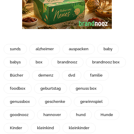
1und1
alzheimer
auspacken
baby
babys
box
brandnooz
brandnooz box
Bücher
demenz
dvd
familie
foodbox
geburtstag
genuss box
genussbox
geschenke
gewinnspiel
goodnooz
hannover
hund
Hunde
Kinder
kleinkind
kleinkinder