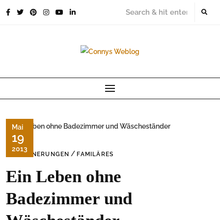
Skip
to
content
Mai
19
2013
/
ERINNERUNGEN
FAMILÄRES
Ein Leben ohne
Badezimmer und