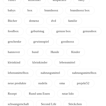
babys
box
brandnooz
brandnooz box
Bücher
demenz
dvd
familie
foodbox
geburtstag
genuss box
genussbox
geschenke
gewinnspiel
goodnooz
hannover
hund
Hunde
Kinder
kleinkind
kleinkinder
lebensmittel
lebensmittelbox
nahrungsmittel
nahrungsmittelbox
neue produkte
nudeln
oma
projekt52
Rezept
Rund ums Essen
rutar lido
schwangerschaft
Second Life
Stöckchen