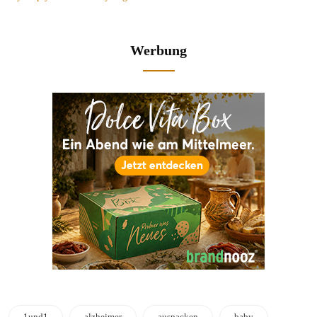
Werbung
1und1
alzheimer
auspacken
baby