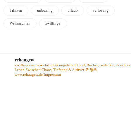
Trinken
unboxing
urlaub
verlosung
Weihnachten
zwillinge
rehaugew
Zwillingsmama ● ehrlich & ungefiltert
Food, Bücher, Gedanken & echtes
Leben
Zwischen Chaos, Tiefgang & Airfryer 🍕 📚☕️
www.rehaugew.de/impressum