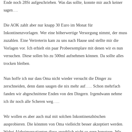
Ende noch 28St aufgeschrieben. Was das sollte, konnte mir auch keiner
sagen….
Die AOK zahlt aber nur knapp 30 Euro im Monat für
Inkontinenzvorlagen. Wer eine höherwertige Versorgung nimmt, der muss
zuzahlen. Eine Vertreterin kam zu uns nach Hause und stellte mir die
Vorlagen vor. Ich erhielt ein paar Probeexemplare mit denen wir es nun
versuchen. Diese sollen bis zu 500ml aufnehmen können. Da sollte alles
trocken bleiben.
Nun hoffe ich nur dass Oma nicht wieder versucht die Dinger zu
zerschneiden, denn dann saugen die nix mehr auf….. Schon mehrfach
fanden wir abgeschnittene Enden von den Dingern. Irgendwann nehme
ich ihr noch alle Scheren weg…..
Wir wollen es aber auch mal mit solchen Inkontinenzhöschen
ausprobieren. Die könnten von Oma vielleicht besser akzeptiert werden.
Wobei Alzheimerpatienten diese angeblich nicht so gern benutzen. Wir