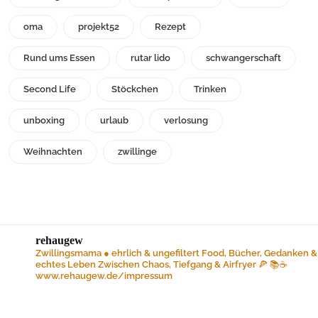
oma
projekt52
Rezept
Rund ums Essen
rutar lido
schwangerschaft
Second Life
Stöckchen
Trinken
unboxing
urlaub
verlosung
Weihnachten
zwillinge
rehaugew
Zwillingsmama ● ehrlich & ungefiltert
Food, Bücher, Gedanken &
echtes Leben
Zwischen Chaos, Tiefgang & Airfryer 🍕 📚☕️
www.rehaugew.de/impressum