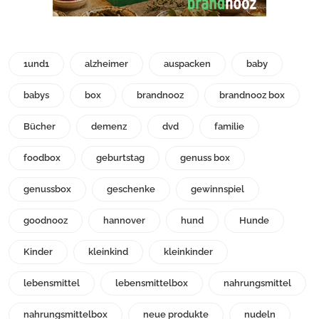
1und1
alzheimer
auspacken
baby
babys
box
brandnooz
brandnooz box
Bücher
demenz
dvd
familie
foodbox
geburtstag
genuss box
genussbox
geschenke
gewinnspiel
goodnooz
hannover
hund
Hunde
Kinder
kleinkind
kleinkinder
lebensmittel
lebensmittelbox
nahrungsmittel
nahrungsmittelbox
neue produkte
nudeln