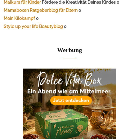
Malkurs für Kinder
Fördere die Kreativität Deines Kindes 0
Mamaboxen Ratgeberblog für Eltern
0
Mein Kilokampf
0
Style up your life Beautyblog
0
Werbung