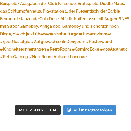
MEHR ANSEHEN
Auf Instagram folgen