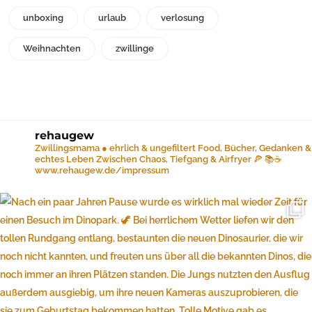
unboxing
urlaub
verlosung
Weihnachten
zwillinge
rehaugew
Zwillingsmama ● ehrlich & ungefiltert
Food, Bücher, Gedanken &
echtes Leben
Zwischen Chaos, Tiefgang & Airfryer 🍕 📚☕️
www.rehaugew.de/impressum