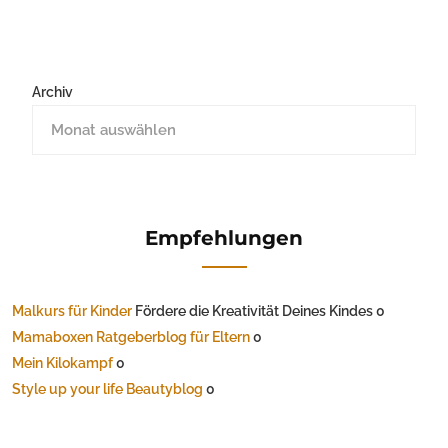
Archiv
Empfehlungen
Malkurs für Kinder
Fördere die Kreativität Deines Kindes 0
Mamaboxen Ratgeberblog für Eltern
0
Mein Kilokampf
0
Style up your life Beautyblog
0