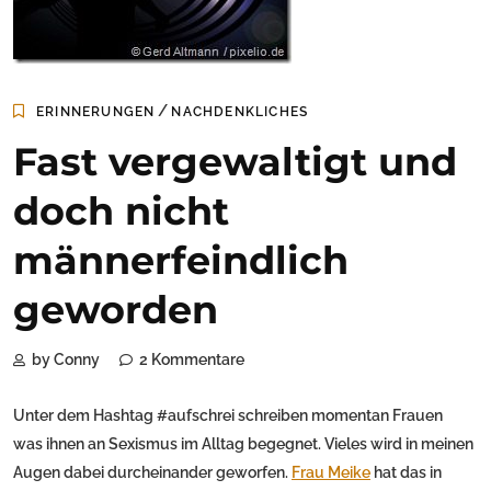
/
ERINNERUNGEN
NACHDENKLICHES
Fast vergewaltigt und
doch nicht
männerfeindlich
geworden
by Conny
2 Kommentare
Unter dem Hashtag #aufschrei schreiben momentan Frauen
was ihnen an Sexismus im Alltag begegnet. Vieles wird in meinen
Augen dabei durcheinander geworfen.
Frau Meike
hat das in