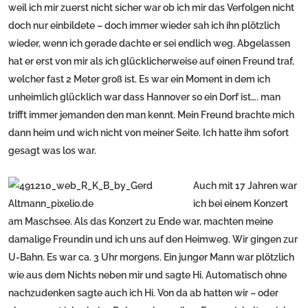
weil ich mir zuerst nicht sicher war ob ich mir das Verfolgen nicht
doch nur einbildete – doch immer wieder sah ich ihn plötzlich
wieder, wenn ich gerade dachte er sei endlich weg. Abgelassen
hat er erst von mir als ich glücklicherweise auf einen Freund traf,
welcher fast 2 Meter groß ist. Es war ein Moment in dem ich
unheimlich glücklich war dass Hannover so ein Dorf ist…. man
trifft immer jemanden den man kennt. Mein Freund brachte mich
dann heim und wich nicht von meiner Seite. Ich hatte ihm sofort
gesagt was los war.
Auch mit 17 Jahren war
ich bei einem Konzert
am Maschsee. Als das Konzert zu Ende war, machten meine
damalige Freundin und ich uns auf den Heimweg. Wir gingen zur
U-Bahn. Es war ca. 3 Uhr morgens. Ein junger Mann war plötzlich
wie aus dem Nichts neben mir und sagte Hi. Automatisch ohne
nachzudenken sagte auch ich Hi. Von da ab hatten wir – oder